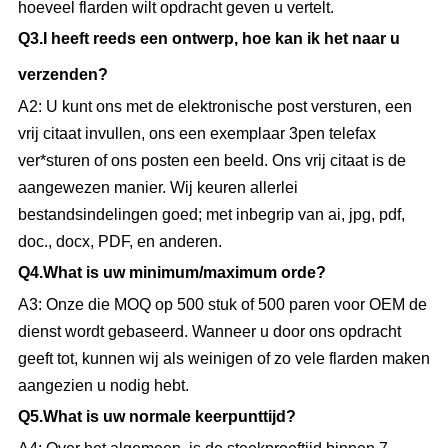
hoeveel flarden wilt opdracht geven u vertelt.
Q
3.I
heeft reeds een ontwerp, hoe kan ik het naar u
verzenden?
A2: U kunt ons met de elektronische post versturen, een
vrij citaat invullen, ons een exemplaar 3pen telefax
ver*sturen of ons posten een beeld. Ons vrij citaat is de
aangewezen manier. Wij keuren allerlei
bestandsindelingen goed; met inbegrip van ai, jpg, pdf,
doc., docx, PDF, en anderen.
Q
4.What
is uw minimum/maximum orde?
A3: Onze die MOQ op 500 stuk of 500 paren voor OEM de
dienst wordt gebaseerd. Wanneer u door ons opdracht
geeft tot, kunnen wij als weinigen of zo vele flarden maken
aangezien u nodig hebt.
Q
5.What
is uw normale keerpunttijd?