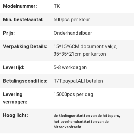
Modelnummer:
TK
CONTACTEER
Min. bestelaantal:
500pcs per kleur
ONS
Prijs:
Onderhandelbaar
Verpakking Details:
15*15*6CM document vakje,
NIEUWS
35*35*21cm per karton
Levertijd:
5-8 werkdagen
ALLE
Betalingscondities:
T/T,paypal,ALI betalen
GEVALLEN
Levering
15000pcs per dag
vermogen:
VR
Hoog licht:
,
de kledingsetiketten van de hittepers
het overhemdsetiketten van de
SHOW
hitteoverdracht