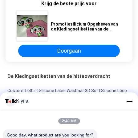
Krijg de beste prijs voor
Promotiesilicium Opgeheven van
de Kledingsetiketten van de
Hitteoverdracht de Douaneijzer
op Stickers
Doorgaan
De Kledingsetiketten van de hitteoverdracht
Custom T-Shirt Silicone Label Wasbaar 3D Soft Silicone Logo
Warmteoverdracht Silicone Badge
Kiyila
Custom Mould Injection Silicone Label Wasbaar 3D Soft
Silicone Logo Warm Transfer Silicone Badge
2:40 AM
Custom Imitate Ice Semi Transparent Glossy TPU Logo
Good day, what product are you looking for?