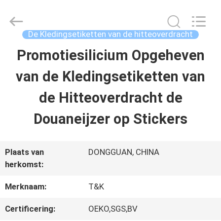
T&K
Garment
Accessories
Co.,Ltd.
De Kledingsetiketten van de hitteoverdracht
All
Rights
THUIS
Promotiesilicium Opgeheven
Reserved.
van de Kledingsetiketten van
PRODUCTEN
de Hitteoverdracht de
Douaneijzer op Stickers
OVER
ONS
Plaats van
DONGGUAN, CHINA
herkomst:
FABRIEKSREIS
Merknaam:
T&K
Certificering:
OEKO,SGS,BV
KWALITEITSCONTROLE