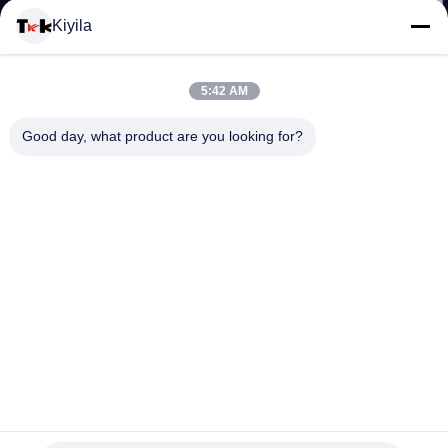
Kiyila
CONTACTEER
5:42 AM
ONS
Good day, what product are you looking for?
NIEUWS
ALLE
GEVALLEN
VR
Eco - het Vriendschappelijke Matte Etiket van de het
SHOW
Schermdruk van de Stoffenkleding/Shinny-Oppervlakte