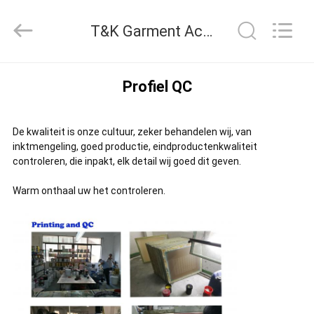
T&K
Garment
T&K Garment Accessories Co.,Ltd Kwaliteitscontrole
Accessories
Co.,Ltd.
All
Rights
THUIS
Reserved.
Profiel QC
PRODUCTEN
De kwaliteit is onze cultuur, zeker behandelen wij, van
inktmengeling, goed productie, eindproductenkwaliteit
controleren, die inpakt, elk detail wij goed dit geven.
OVER
Warm onthaal uw het controleren.
ONS
FABRIEKSREIS
KWALITEITSCONTROLE