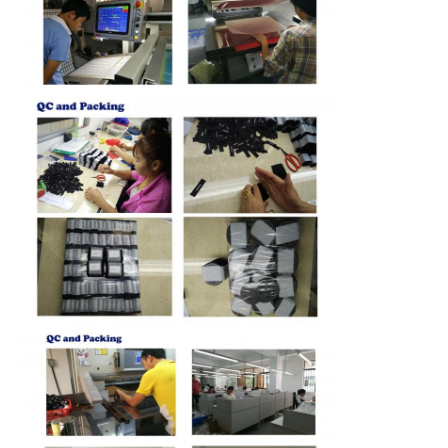
CONTACTEER
ONS
NIEUWS
ALLE
GEVALLEN
VR
SHOW