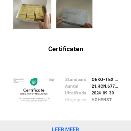
SITEMAP
PRIVACYBELEID
Certificaten
Standaard
OEKO-TEX 100
Aantal
21.HCN.67773
Uitgiftedatum
2024-09-30
Uitgegeven door
HOHENSTEIN TEXTILE Intitute Gmbh& Co.KG
LEER MEER