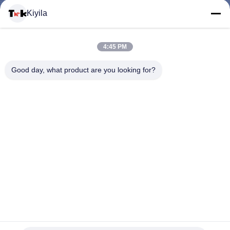
Kiyila
CONTACTEER
4:45 PM
ONS
Good day, what product are you looking for?
NIEUWS
ALLE
GEVALLEN
VR
De buitensporige de Ritssluitingstrekkracht van de
SHOW
Kunstwerkvervanging, Decoratieve Ritssluiting trekt met
Koord