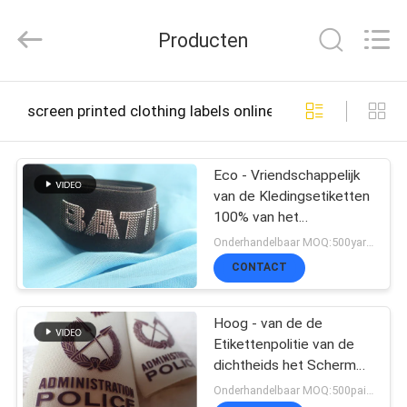
T&K
Garment
Producten
Accessories
Co.,Ltd.
All
Rights
THUIS
Reserved.
screen printed clothing labels online fabricage
PRODUCTEN
Eco - Vriendschappelijk
van de Kledingsetiketten
100% van het
OVER
Kledingstukgebruik het
Onderhandelbaar MOQ:500yard per kleur
Scherm Gedrukt het
ONS
CONTACT
Siliconemateriaal
Hoog - van de de
FABRIEKSREIS
Etikettenpolitie van de
dichtheids het Scherm
Gedrukte Kleding de
Onderhandelbaar MOQ:500pairs
KWALITEITSCONTROLE