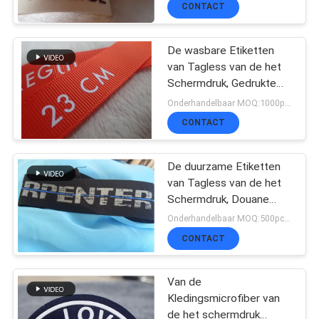
Schouderflarden
CONTACT
CONTACTEER
De wasbare Etiketten
van Tagless van de het
ONS
Schermdruk, Gedrukte
Etiketten voor Kleding
Onderhandelbaar MOQ:1000pcs per kleur
CONTACT
NIEUWS
De duurzame Etiketten
ALLE
van Tagless van de het
Schermdruk, Douane
GEVALLEN
Gedrukte
Onderhandelbaar MOQ:500pcs per kleur
Stoffenetiketten voor
CONTACT
Kleren/Hoed
VR
Van de
SHOW
Kledingsmicrofiber van
de het schermdruk