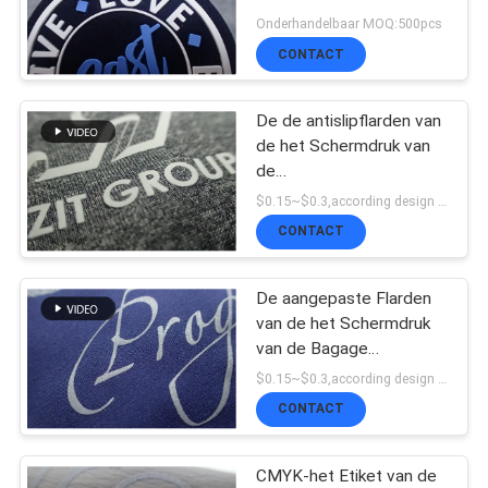
Rubber het
Onderhandelbaar MOQ:500pcs
SITEMAP
Embleemflarden
CONTACT
PRIVACYBELEID
De de antislipflarden van
de het Schermdruk van
de
Functiedouane/Etiketten
$0.15~$0.3,according design MOQ:500pce per
van de Doekkleding
CONTACT
De aangepaste Flarden
van de het Schermdruk
van de Bagage
Antisublimatie
$0.15~$0.3,according design MOQ:500pce per
CONTACT
CMYK-het Etiket van de