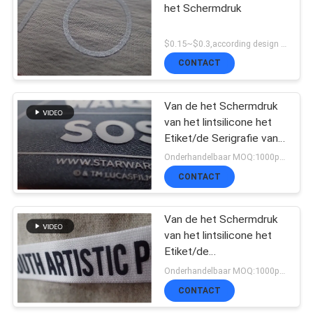
het Schermdruk
$0.15~$0.3,according design MOQ:500pce per
CONTACT
Van de het Schermdruk
van het lintsilicone het
Etiket/de Serigrafie van
het het Embleempolo
Onderhandelbaar MOQ:1000pcs per kleur
van de Stickers Witte
CONTACT
Douane het
Overhemdssportkleding
Van de het Schermdruk
van het lintsilicone het
Etiket/de
Serigrafiestickers Wit 3D
Onderhandelbaar MOQ:1000pcs per kleur
Embleem
CONTACT