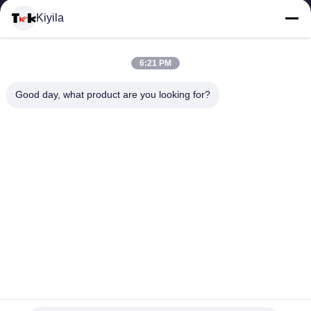
Kiyila
CONTACTEER
6:21 PM
ONS
Good day, what product are you looking for?
NIEUWS
ALLE
GEVALLEN
VR
Promotiesilicium Opgeheven van de Kledingsetiketten van de
Hitteoverdracht de Douaneijzer op Stickers
SHOW
De Kledingsetiketten van de hitteoverdracht
2025-03-28