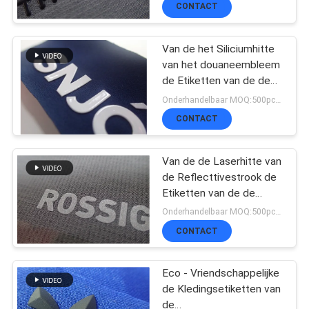
het Polooverhemd de
CONTACT
Sportkleding van het
Polooverhemd
CONTACTEER
Van de het Siliciumhitte
van het douaneembleem
ONS
de Etiketten van de de
Overdrachtkleding voor
Onderhandelbaar MOQ:500pce per
Luggages
CONTACT
NIEUWS
Van de de Laserhitte van
ALLE
de Reflecttivestrook de
Etiketten van de de
GEVALLEN
Overdrachtkleding voor
Onderhandelbaar MOQ:500pce per
Kappendecoratie
CONTACT
VR
Eco - Vriendschappelijke
SHOW
de Kledingsetiketten van
de