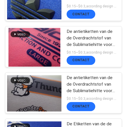
Hitteoverdracht/Tagless-
$0.15~$0.3,according design MOQ:500pce per
SITEMAP
Overhemdsetiketten
CONTACT
PRIVACYBELEID
De antietiketten van de
de Overdrachtstof van
de Sublimatiehitte voor
Kleding, Zakken, Hoeden
$0.15~$0.3,according design MOQ:500pce per
CONTACT
De antietiketten van de
de Overdrachtstof van
de Sublimatiehitte voor
het Werkslijtage Shinny
$0.15~$0.3,according design MOQ:500pce per
en Steenembleem
CONTACT
De Etiketten van de de