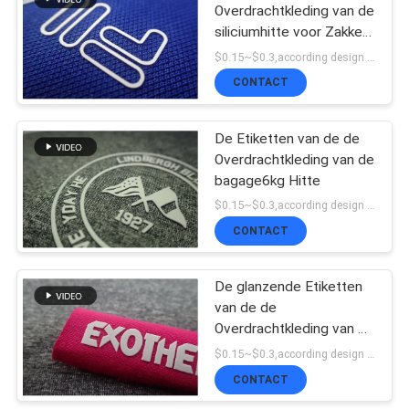
Overdrachtkleding van de
siliciumhitte voor Zakken,
Hoeden, Baskterball-
$0.15~$0.3,according design MOQ:500pce per
Slijtage
CONTACT
De Etiketten van de de
Overdrachtkleding van de
bagage6kg Hitte
$0.15~$0.3,according design MOQ:500pce per
CONTACT
De glanzende Etiketten
van de de
Overdrachtkleding van de
Silicium6kg Hitte
$0.15~$0.3,according design MOQ:500pce per
CONTACT