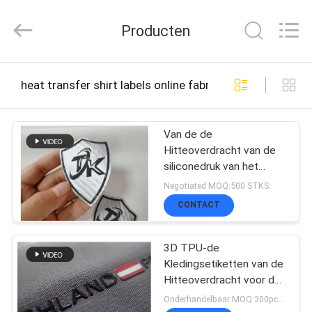
T&K
Garment
Producten
Accessories
Co.,Ltd.
All
Rights
THUIS
Reserved.
heat transfer shirt labels online fabricage
PRODUCTEN
Van de de
Hitteoverdracht van de
siliconedruk van het
OVER
Overhemdsetiketten
Negotiated MOQ:500 STKS:
Druk van Eco de
ONS
CONTACT
Vriendschappelijke 3D
3D TPU-de
FABRIEKSREIS
Kledingsetiketten van de
Hitteoverdracht voor de
Sportkledingssgs BV van
Onderhandelbaar MOQ:300pcs per kleur
KWALITEITSCONTROLE