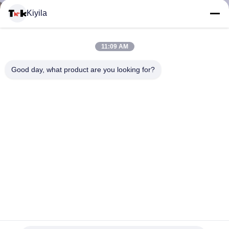
Kiyila
CONTACTEER
11:09 AM
ONS
Good day, what product are you looking for?
NIEUWS
ALLE
GEVALLEN
VR
Custom Imitate Ice Semi Transparent Glossy TPU Logo
Warmtetransfer Label voor kleding
SHOW
De Kledingsetiketten van de hitteoverdracht
2025-06-30