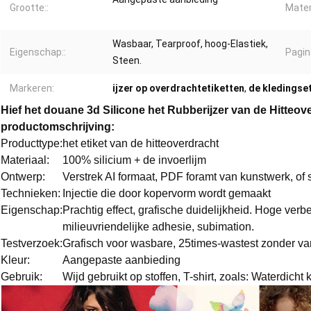
Grootte::
Materi
Wasbaar, Tearproof, hoog-Elastiek,
Eigenschap::
Pagin
Steen.
Markeren:
ijzer op overdrachtetiketten
,
de kledingset
Hief het douane 3d Silicone het Rubberijzer van de Hitteov
productomschrijving:
Producttype:
het etiket van de hitteoverdracht
Materiaal:
100% silicium + de invoerlijm
Ontwerp:
Verstrek AI formaat, PDF foramt van kunstwerk, of 
Technieken:
Injectie die door kopervorm wordt gemaakt
Eigenschap:
Prachtig effect, grafische duidelijkheid. Hoge ver
milieuvriendelijke adhesie, subimation.
Testverzoek:
Grafisch voor wasbare, 25times-wastest zonder van
Kleur:
Aangepaste aanbieding
Gebruik:
Wijd gebruikt op stoffen, T-shirt, zoals: Waterdicht 