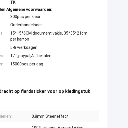
TK
den Algemene voorwaarden:
:
300pcs per kleur
Onderhandelbaar
s:
15*15*6CM document vakje, 35*35*21cm
per karton
5-8 werkdagen
es:
T/T,paypal,ALI betalen
en:
15000pcs per dag
rdracht op flardsticker voor op kledingstuk
ieken::
0.8mm Steeneffect
100% silicone + improt +Eco-