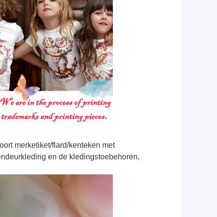
soort merketiket/flard/kenteken met
endeurkleding en de kledingstoebehoren,