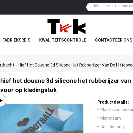
FABRIEKSREIS
KWALITEITSCONTROLE
CONTACTEER ONS
erdracht
Hief Het Douane 3d Silicone Het Rubberijzer Van De Hitteove
hief het douane 3d silicone het rubberijzer van
voor op kledingstuk
Productdetails:
Plaats van herko
Merknaam:
Certificering: