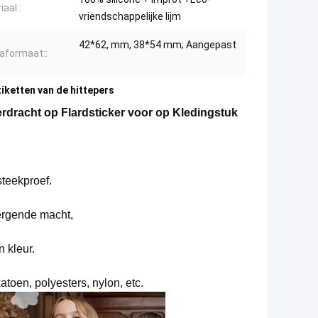
aal::
vriendschappelijke lijm
42*62, mm, 38*54 mm; Aangepast
aformaat::
iketten van de hittepers
erdracht op Flardsticker voor op Kledingstuk
steekproef.
bergende macht,
 kleur.
katoen, polyesters, nylon, etc.