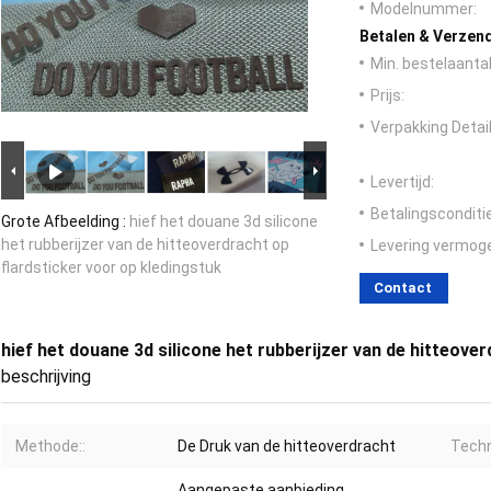
Modelnummer:
Betalen & Verzen
Min. bestelaantal
Prijs:
Verpakking Detail
Levertijd:
Betalingsconditi
Grote Afbeelding :
hief het douane 3d silicone
het rubberijzer van de hitteoverdracht op
Levering vermog
flardsticker voor op kledingstuk
Contact
hief het douane 3d silicone het rubberijzer van de hitteove
beschrijving
Methode::
De Druk van de hitteoverdracht
Techn
Aangepaste aanbieding