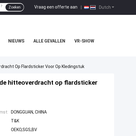
Vraag een offerte aan
|
Dutch
Zoeken
NIEUWS
ALLE GEVALLEN
VR-SHOW
rdracht Op Flardsticker Voor Op Kledingstuk
 de hitteoverdracht op flardsticker
mst:
DONGGUAN, CHINA
T&K
OEKO,SGS,BV