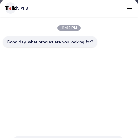
Kiyila
CONTACTEER
11:02 PM
ONS
Good day, what product are you looking for?
NIEUWS
ALLE
GEVALLEN
VR
hief het douane 3d silicone het rubberijzer van de
hitteoverdracht op flardsticker voor op kledingstuk
SHOW
De Kledingsetiketten van de hitteoverdracht
2025-03-28