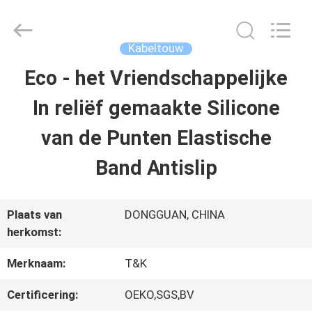
T&K
Garment
Accessories
Co.,Ltd.
Kabeltouw
All
Rights
THUIS
Eco - het Vriendschappelijke
Reserved.
In reliëf gemaakte Silicone
PRODUCTEN
van de Punten Elastische
Band Antislip
OVER
ONS
Plaats van
DONGGUAN, CHINA
herkomst:
FABRIEKSREIS
Merknaam:
T&K
Certificering:
OEKO,SGS,BV
KWALITEITSCONTROLE