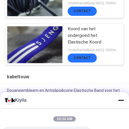
Onderhandelbaar MOQ:1000m
CONTACT
Koord van het
ondergoed het
Elastische Koord
Onderhandelbaar MOQ:1000m
CONTACT
kabeltouw
Douaneembleem en Antislipsilicone Elastische Band voor het
Jasje van de Kledingstuklaag
Kiyila
Hoge Hardnekkigheid 3cm niet Elastische Beschikbare
OEM/ODM van het Koord Vlakke Nylon Koord
10:34 AM