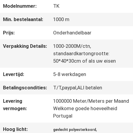
Modelnummer:
TK
CONTACTEER
Min. bestelaantal:
1000 m
ONS
Prijs:
Onderhandelbaar
Verpakking Details:
1000-2000M/ctn,
NIEUWS
standaardkartongrootte:
50*40*30cm of als uw eisen
Levertijd:
5-8 werkdagen
ALLE
GEVALLEN
Betalingscondities:
T/T,paypal,ALI betalen
Levering
1000000 Meter/Meters per Maand
vermogen:
Welkome goede hoeveelheid
VR
Portugal
SHOW
Hoog licht:
,
gevlecht polyesterkoord