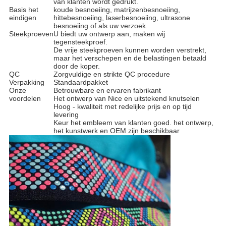
van klanten wordt gedrukt.
Basis het
koude besnoeiing, matrijzenbesnoeiing,
eindigen
hittebesnoeiing, laserbesnoeiing, ultrasone
besnoeiing of als uw verzoek.
Steekproeven
U biedt uw ontwerp aan, maken wij
tegensteekproef.
De vrije steekproeven kunnen worden verstrekt,
maar het verschepen en de belastingen betaald
door de koper.
QC
Zorgvuldige en strikte QC procedure
Verpakking
Standaardpakket
Onze
Betrouwbare en ervaren fabrikant
voordelen
Het ontwerp van Nice en uitstekend knutselen
Hoog - kwaliteit met redelijke prijs en op tijd
levering
Keur het embleem van klanten goed. het ontwerp,
het kunstwerk en OEM zijn beschikbaar