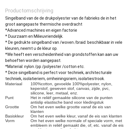
Productomschrijving
Singelband van de de drukpolyester van de fabrieks de in het
groot aangepaste thermische overdracht
*Advanced machines en eigen factorie
* Duurzaam en Milieuvriendelijk.
* De gedrukte singelband van /woven /braid: beschikbaar in vele
kleuren, neemt u de kleur op.
*We heeft een verscheidenheid van grondstoffen kan aan uw
behoeften worden aangepast.
*Material: nylon /pp /polyester /cotton etc.
* Deze singelband is perfect voor techniek, architecturale
techniek, isolatieriem, omheiningsriem, isolatiestrook.
Materiaal
100%cotton, gevoelde 100%polyester, nylon,
keperstof, geweven stof, canvas, zijde,
pvc,
silicone, leer
,
metaal,
enz.
Punt
Het in reliëf gemaakte silicone van de punten
antislip elastische band voor kledingstuk
Grootte
Om het even welke grootte vanaf de eis van
klanten
Basiskleur
Om het even welke kleur, vanaf de eis van klanten
Vorm
Om het even welke normale of speciale vorm, met
embleem in reliëf gemaakt die, of, etc. vanaf de eis