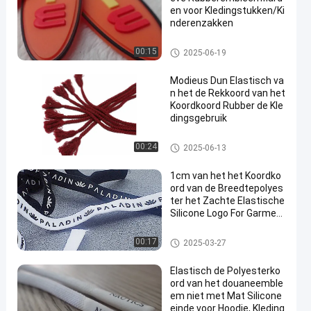
en voor Kledingstukken/Ki
nderenzakken
silicone rubberetiketten
00:15
2025-06-19
Modieus Dun Elastisch va
n het de Rekkoord van het
Koordkoord Rubber de Kle
dingsgebruik
kabeltouw
00:24
2025-06-13
1cm van het het Koordko
ord van de Breedtepolyes
ter het Zachte Elastische
Silicone Logo For Garmen
t
kabeltouw
00:17
2025-03-27
Elastisch de Polyesterko
ord van het douaneemble
em niet met Mat Silicone
einde voor Hoodie, Kleding