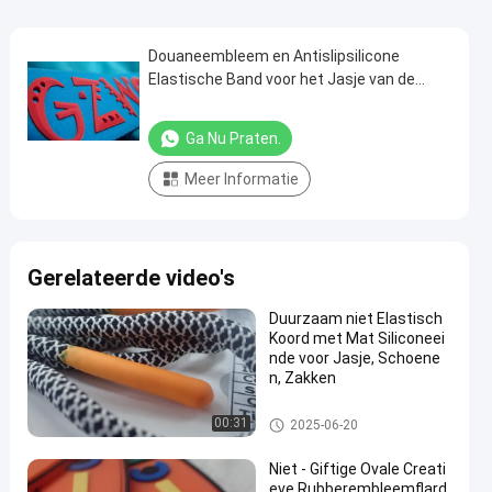
Douaneembleem en Antislipsilicone
Elastische Band voor het Jasje van de
Kledingstuklaag
Ga Nu Praten.
Meer Informatie
Gerelateerde video's
Duurzaam niet Elastisch
Koord met Mat Siliconeei
nde voor Jasje, Schoene
n, Zakken
kabeltouw
00:31
2025-06-20
Niet - Giftige Ovale Creati
eve Rubberembleemflard