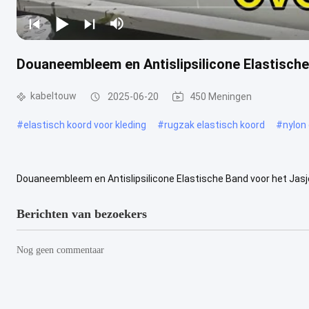
Douaneembleem en Antislipsilicone Elastische
kabeltouw
2025-06-20
450 Meningen
#
elastisch koord voor kleding
#
rugzak elastisch koord
#
nylon
Douaneembleem en Antislipsilicone Elastische Band voor het Jasj
fabrieks de in het groot aangepaste thermische overdracht *Advanc
Berichten van bezoekers
Nog geen commentaar