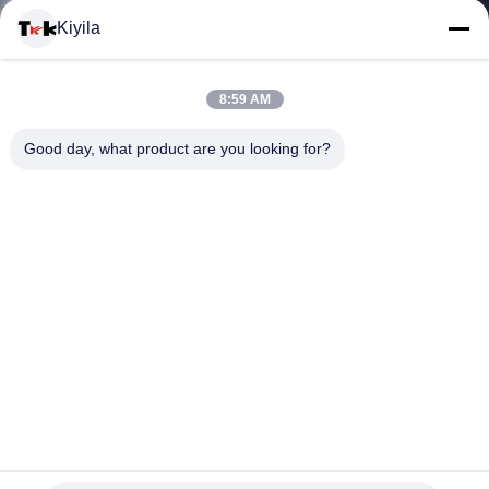
Kiyila
CONTACTEER
8:59 AM
ONS
Good day, what product are you looking for?
NIEUWS
ALLE
GEVALLEN
VR
Aangepast niet Elastisch Koord, Thermische de
SHOW
Polyestersingelband van de Overdrachtdruk