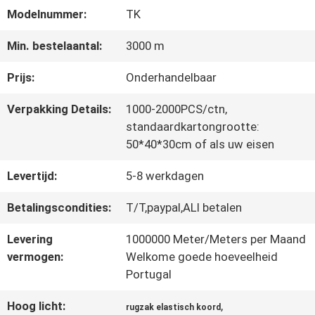
Modelnummer:
TK
CONTACTEER
Min. bestelaantal:
3000 m
ONS
Prijs:
Onderhandelbaar
Verpakking Details:
1000-2000PCS/ctn,
NIEUWS
standaardkartongrootte:
50*40*30cm of als uw eisen
Levertijd:
5-8 werkdagen
ALLE
GEVALLEN
Betalingscondities:
T/T,paypal,ALI betalen
Levering
1000000 Meter/Meters per Maand
vermogen:
Welkome goede hoeveelheid
VR
Portugal
SHOW
Hoog licht:
,
rugzak elastisch koord