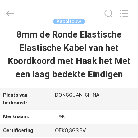
T&K
Garment
Accessories
Co.,Ltd.
Kabeltouw
All
Rights
THUIS
8mm de Ronde Elastische
Reserved.
Elastische Kabel van het
PRODUCTEN
Koordkoord met Haak het Met
een laag bedekte Eindigen
OVER
ONS
Plaats van
DONGGUAN, CHINA
herkomst:
FABRIEKSREIS
Merknaam:
T&K
Certificering:
OEKO,SGS,BV
KWALITEITSCONTROLE