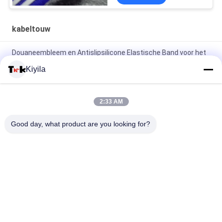
kabeltouw
Douaneembleem en Antislipsilicone Elastische Band voor het
Jasje van de Kledingstuklaag
Kiyila
Hoge Hardnekkigheid 3cm niet Elastische Beschikbare
OEM/ODM van het Koord Vlakke Nylon Koord
2:33 AM
100% de polyester/het Nylon breide Gevouwen Elastisch Lint
Good day, what product are you looking for?
met In reliëf gemaakt Embleem
populaire categorieën
Alle
Maat Gemaakte 
Maatkledingflarden
Geborduurde Lappen