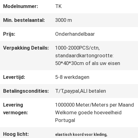
Modelnummer:
TK
CONTACTEER
Min. bestelaantal:
3000 m
ONS
Prijs:
Onderhandelbaar
Verpakking Details:
1000-2000PCS/ctn,
NIEUWS
standaardkartongrootte:
50*40*30cm of als uw eisen
Levertijd:
5-8 werkdagen
ALLE
GEVALLEN
Betalingscondities:
T/T,paypal,ALI betalen
Levering
1000000 Meter/Meters per Maand
vermogen:
Welkome goede hoeveelheid
VR
Portugal
SHOW
Hoog licht:
,
elastisch koord voor kleding