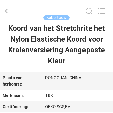
T&K
Garment
Accessories
Co.,Ltd.
Kabeltouw
All
Rights
THUIS
Koord van het Stretchrite het
Reserved.
Nylon Elastische Koord voor
PRODUCTEN
Kralenversiering Aangepaste
Kleur
OVER
ONS
Plaats van
DONGGUAN, CHINA
herkomst:
FABRIEKSREIS
Merknaam:
T&K
Certificering:
OEKO,SGS,BV
KWALITEITSCONTROLE