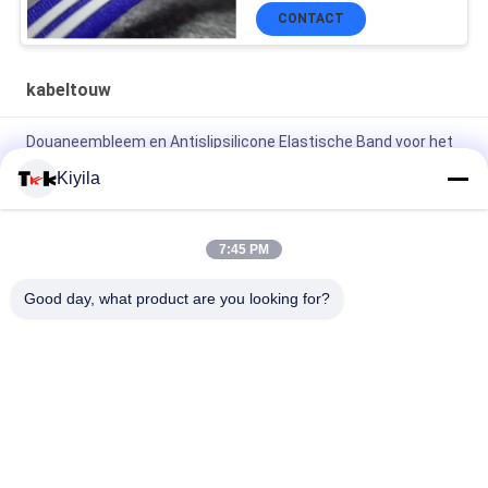
CONTACT
kabeltouw
Douaneembleem en Antislipsilicone Elastische Band voor het
Jasje van de Kledingstuklaag
Kiyila
Hoge Hardnekkigheid 3cm niet Elastische Beschikbare
OEM/ODM van het Koord Vlakke Nylon Koord
7:45 PM
100% de polyester/het Nylon breide Gevouwen Elastisch Lint
Good day, what product are you looking for?
met In reliëf gemaakt Embleem
populaire categorieën
Alle
Maat Gemaakte 
Maatkledingflarden
Geborduurde Lappen