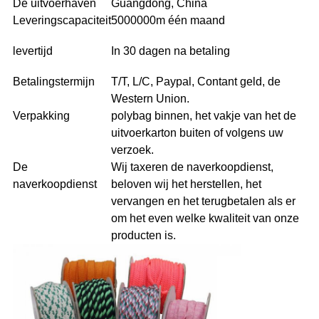
De uitvoerhaven
Guangdong, China
Leveringscapaciteit
5000000m één maand
levertijd
In 30 dagen na betaling
Betalingstermijn
T/T, L/C, Paypal, Contant geld, de
Western Union.
Verpakking
polybag binnen, het vakje van het de
uitvoerkarton buiten of volgens uw
verzoek.
De
Wij taxeren de naverkoopdienst,
naverkoopdienst
beloven wij het herstellen, het
vervangen en het terugbetalen als er
om het even welke kwaliteit van onze
producten is.