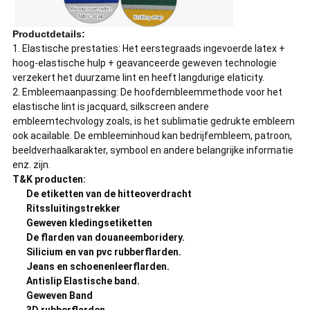
Productdetails:
1.
Elastische prestaties: Het eerstegraads ingevoerde latex +
hoog-elastische hulp + geavanceerde geweven technologie
verzekert het duurzame lint en heeft langdurige elaticity.
2. Embleemaanpassing: De hoofdembleemmethode voor het
elastische lint is jacquard, silkscreen andere
embleemtechvology zoals, is het sublimatie gedrukte embleem
ook acailable. De embleeminhoud kan bedrijfembleem, patroon,
beeldverhaalkarakter, symbool en andere belangrijke informatie
enz. zijn.
T&K producten:
De etiketten van de hitteoverdracht
Ritssluitingstrekker
Geweven kledingsetiketten
De flarden van douaneemboridery.
Silicium en van pvc rubberflarden.
Jeans en schoenenleerflarden.
Antislip Elastische band.
Geweven Band
3D rubberflarden.