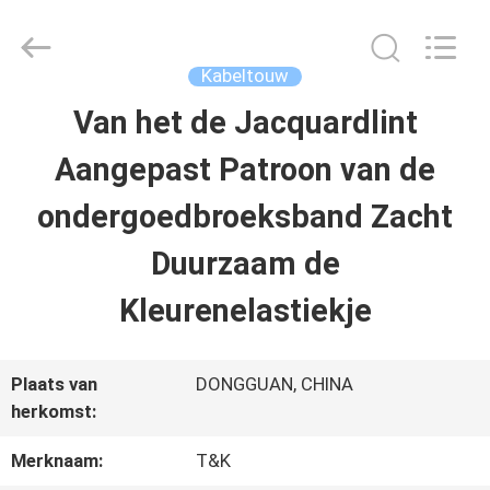
T&K
Garment
Accessories
Co.,Ltd.
Kabeltouw
All
Rights
THUIS
Van het de Jacquardlint
Reserved.
Aangepast Patroon van de
PRODUCTEN
ondergoedbroeksband Zacht
Duurzaam de
OVER
Kleurenelastiekje
ONS
Plaats van
DONGGUAN, CHINA
FABRIEKSREIS
herkomst:
Merknaam:
T&K
KWALITEITSCONTROLE