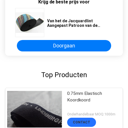
Krijg de beste prijs voor
Van het de Jacquardlint
Aangepast Patroon van de
ondergoedbroeksband Zacht
Duurzaam de Kleurenelastiekje
Doorgaan
Top Producten
0.75mm Elastisch
Koordkoord
Onderhandelbaar MOQ:1000m
CONTACT