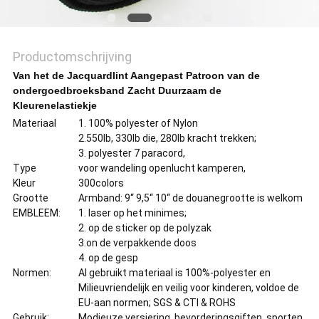
Productomschrijving
Van het de Jacquardlint Aangepast Patroon van de
ondergoedbroeksband Zacht Duurzaam de
Kleurenelastiekje
Materiaal
1. 100% polyester of Nylon
2.550lb, 330lb die, 280lb kracht trekken;
3. polyester 7 paracord,
Type
voor wandeling openlucht kamperen,
Kleur
300colors
Grootte
Armband: 9“ 9,5“ 10“ de douanegrootte is welkom
EMBLEEM:
1. laser op het minimes;
2. op de sticker op de polyzak
3.on de verpakkende doos
4. op de gesp
Normen:
Al gebruikt materiaal is 100%-polyester en
Milieuvriendelijk en veilig voor kinderen, voldoe de
EU-aan normen; SGS & CTI & ROHS
Gebruik:
Modieuze versiering, bevorderingsgiften, sporten