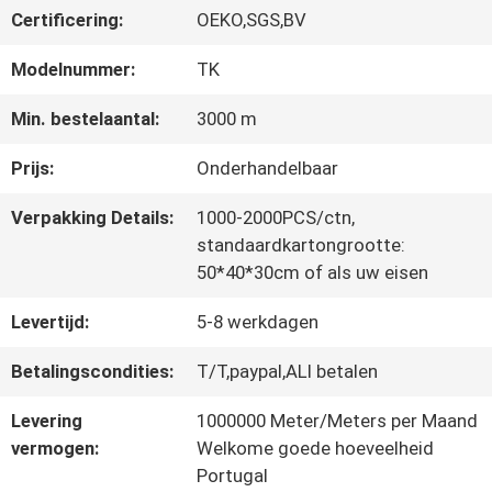
Certificering:
OEKO,SGS,BV
CONTACTEER
Modelnummer:
TK
ONS
Min. bestelaantal:
3000 m
Prijs:
Onderhandelbaar
NIEUWS
Verpakking Details:
1000-2000PCS/ctn,
standaardkartongrootte:
50*40*30cm of als uw eisen
ALLE
Levertijd:
5-8 werkdagen
GEVALLEN
Betalingscondities:
T/T,paypal,ALI betalen
VR
Levering
1000000 Meter/Meters per Maand
vermogen:
Welkome goede hoeveelheid
SHOW
Portugal