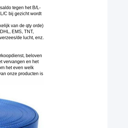
saldo tegen het B/L-
/C bij gezicht wordt
elijk van de qty orde)
 (DHL, EMS, TNT,
erzees/de lucht, enz.
rkoopdienst, beloven
het vervangen en het
 om het even welk
van onze producten is