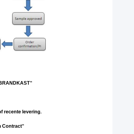
N BRANDKAST“
of recente levering.
m Contract“