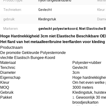
Producttype:
nylon singelbandband
Mater
Technieken:
Gevlecht
Kleur:
gebruik:
Kledingstuk
Diame
Markeren:
gevlecht polyesterkoord
,
Niet Elastische 
Hoge Hardnekkigheid 3cm niet Elastische Beschikbare O
Het flard van het metaalleer/bruine leerflarden voor kleding
Productnaam
De promotie Gekleurde Polyesterronde
vlechtte Elastisch Bungee-Koord
Materiaal
Polyester+rubber
Tenchnic
Gevlecht
Diameter
3cm
Eigenschap
Hoge hardnekkighe
Kleur
Om het even welke 
MOQ
3000 meters
Gebruik
Kledingstuk, huistext
Pakket
Gewoonlijk 30 met
1.
broodjes/karton