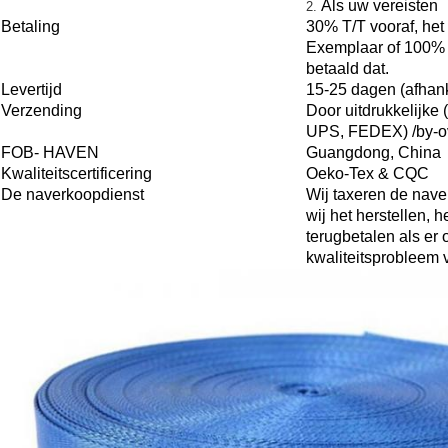
Als uw vereisten
2.
Betaling
30% T/T vooraf, het 
Exemplaar of 100% L
betaald dat.
Levertijd
15-25 dagen (afhank
Verzending
Door uitdrukkelijke
UPS, FEDEX) /by-ov
FOB- HAVEN
Guangdong, China
Kwaliteitscertificering
Oeko-Tex & CQC
De naverkoopdienst
Wij taxeren de nave
wij het herstellen, 
terugbetalen als er
kwaliteitsprobleem 