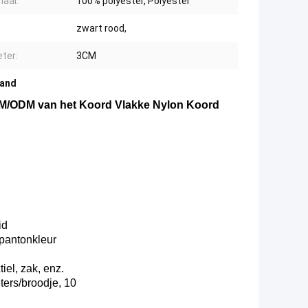
iaal:
100% polyester, Polyester
zwart rood,
ter:
3CM
Band
EM/ODM van het Koord Vlakke Nylon Koord
id
pantonkleur
iel, zak, enz.
ers/broodje, 10