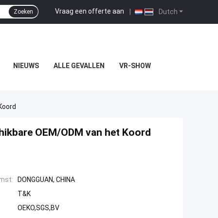
Vraag een offerte aan
|
Dutch
Zoeken
NIEUWS
ALLE GEVALLEN
VR-SHOW
Koord
chikbare OEM/ODM van het Koord
mst:
DONGGUAN, CHINA
T&K
OEKO,SGS,BV