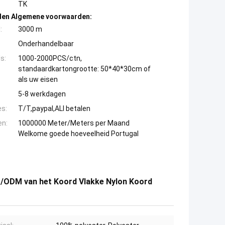
TK
den Algemene voorwaarden:
:
3000 m
Onderhandelbaar
s:
1000-2000PCS/ctn,
standaardkartongrootte: 50*40*30cm of
als uw eisen
5-8 werkdagen
es:
T/T,paypal,ALI betalen
en:
1000000 Meter/Meters per Maand
Welkome goede hoeveelheid Portugal
M/ODM van het Koord Vlakke Nylon Koord