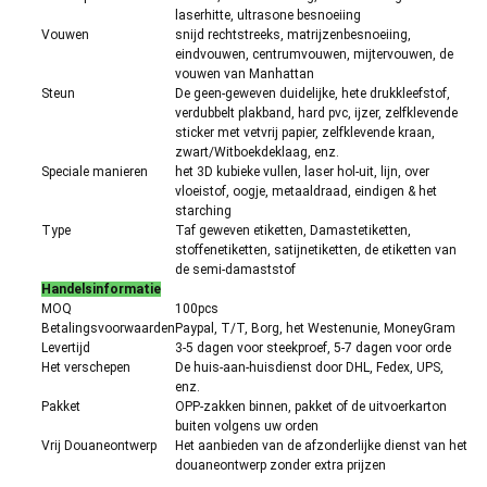
laserhitte, ultrasone besnoeiing
Vouwen
snijd rechtstreeks, matrijzenbesnoeiing,
eindvouwen, centrumvouwen, mijtervouwen, de
vouwen van Manhattan
Steun
De geen-geweven duidelijke, hete drukkleefstof,
verdubbelt plakband, hard pvc, ijzer, zelfklevende
sticker met vetvrij papier, zelfklevende kraan,
zwart/Witboekdeklaag, enz.
Speciale manieren
het 3D kubieke vullen, laser hol-uit, lijn, over
vloeistof, oogje, metaaldraad, eindigen & het
starching
Type
Taf geweven etiketten, Damastetiketten,
stoffenetiketten, satijnetiketten, de etiketten van
de semi-damaststof
Handelsinformatie
MOQ
100pcs
Betalingsvoorwaarden
Paypal, T/T, Borg, het Westenunie, MoneyGram
Levertijd
3-5 dagen voor steekproef, 5-7 dagen voor orde
Het verschepen
De huis-aan-huisdienst door DHL, Fedex, UPS,
enz.
Pakket
OPP-zakken binnen, pakket of de uitvoerkarton
buiten volgens uw orden
Vrij Douaneontwerp
Het aanbieden van de afzonderlijke dienst van het
douaneontwerp zonder extra prijzen