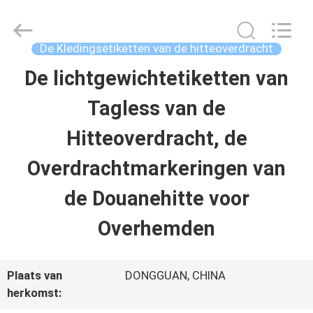
T&K
Garment
Accessories
Co.,Ltd.
De Kledingsetiketten van de hitteoverdracht
All
Rights
THUIS
De lichtgewichtetiketten van
Reserved.
Tagless van de
PRODUCTEN
Hitteoverdracht, de
Overdrachtmarkeringen van
OVER
de Douanehitte voor
ONS
Overhemden
FABRIEKSREIS
Plaats van
DONGGUAN, CHINA
herkomst:
KWALITEITSCONTROLE