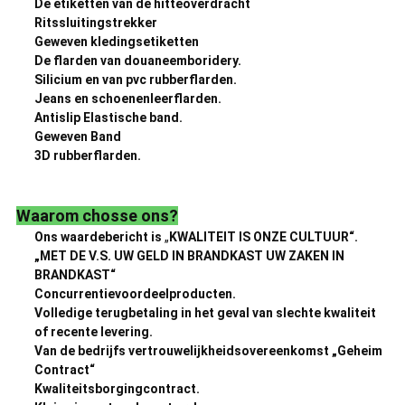
De etiketten van de hitteoverdracht
Ritssluitingstrekker
Geweven kledingsetiketten
De flarden van douaneemboridery.
Silicium en van pvc rubberflarden.
Jeans en schoenenleerflarden.
Antislip Elastische band.
Geweven Band
3D rubberflarden.
Waarom chosse ons?
Ons waardebericht is
„
KWALITEIT IS ONZE CULTUUR“.
„MET DE V.S. UW GELD IN BRANDKAST UW ZAKEN IN
BRANDKAST“
Concurrentievoordeelproducten.
Volledige terugbetaling in het geval van slechte kwaliteit
of recente levering.
Van de bedrijfs vertrouwelijkheidsovereenkomst „Geheim
Contract“
Kwaliteitsborgingcontract.