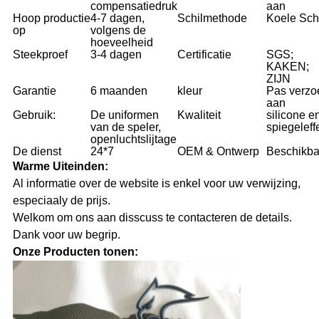
compensatiedruk
aan
Hoop productie
4-7 dagen,
Schilmethode
Koele Sch
op
volgens de
hoeveelheid
Steekproef
3-4 dagen
Certificatie
SGS;
KAKEN;
ZIJN
Garantie
6 maanden
kleur
Pas verzo
aan
Gebruik:
De uniformen
Kwaliteit
silicone e
van de speler,
spiegeleff
openluchtslijtage
De dienst
24*7
OEM & Ontwerp
Beschikba
Warme Uiteinden:
Al informatie over de website is enkel voor uw verwijzing,
especiaaly de prijs.
Welkom om ons aan disscuss te contacteren de details.
Dank voor uw begrip.
Onze Producten tonen: