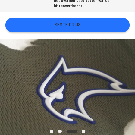
het overhemdsetiketten van de
hitteoverdracht
SITEMAP
BESTE PRIJS
PRIVACYBELEID