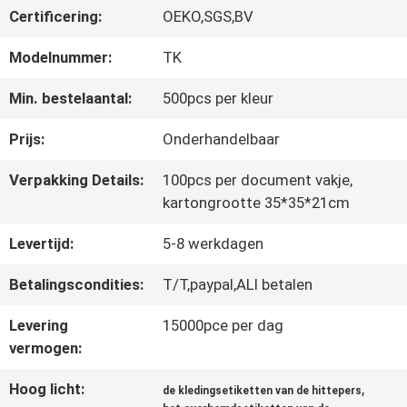
Certificering:
OEKO,SGS,BV
CONTACTEER
Modelnummer:
TK
ONS
Min. bestelaantal:
500pcs per kleur
Prijs:
Onderhandelbaar
NIEUWS
Verpakking Details:
100pcs per document vakje,
kartongrootte 35*35*21cm
ALLE
Levertijd:
5-8 werkdagen
GEVALLEN
Betalingscondities:
T/T,paypal,ALI betalen
Levering
15000pce per dag
VR
vermogen:
SHOW
Hoog licht:
,
de kledingsetiketten van de hittepers