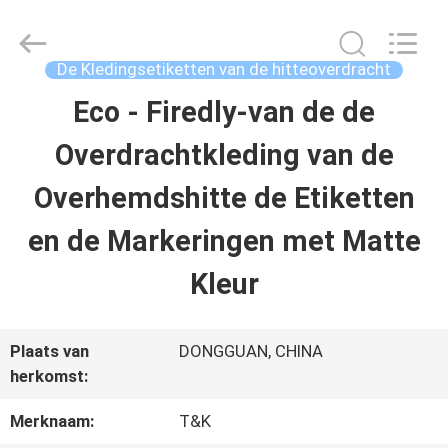
T&K
Garment
Accessories
Co.,Ltd.
De Kledingsetiketten van de hitteoverdracht
All
Rights
THUIS
Eco - Firedly-van de de
Reserved.
Overdrachtkleding van de
PRODUCTEN
Overhemdshitte de Etiketten
en de Markeringen met Matte
OVER
Kleur
ONS
Plaats van
DONGGUAN, CHINA
FABRIEKSREIS
herkomst:
Merknaam:
T&K
KWALITEITSCONTROLE