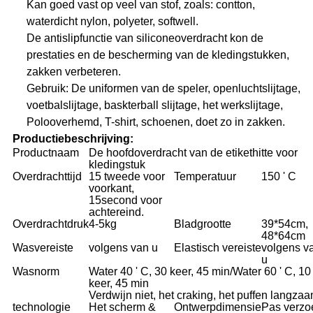
Kan goed vast op veel van stof, zoals: contton,
waterdicht nylon, polyeter, softwell.
De antislipfunctie van siliconeoverdracht kon de
prestaties en de bescherming van de kledingstukken,
zakken verbeteren.
Gebruik: De uniformen van de speler, openluchtslijtage,
voetbalslijtage, baskterball slijtage, het werkslijtage,
Polooverhemd, T-shirt, schoenen, doet zo in zakken.
Productiebeschrijving:
Productnaam
De hoofdoverdracht van de etikethitte voor
kledingstuk
Overdrachttijd
15 tweede voor
Temperatuur
150 ' C
voorkant,
15second voor
achtereind.
Overdrachtdruk
4-5kg
Bladgrootte
39*54cm,
48*64cm
Wasvereiste
volgens van u
Elastisch vereiste
volgens v
u
Wasnorm
Water 40 ' C, 30 keer, 45 min/Water 60 ' C, 10
keer, 45 min
Verdwijn niet, het craking, het puffen langza
technologie
Het scherm &
Ontwerpdimensie
Pas verzo