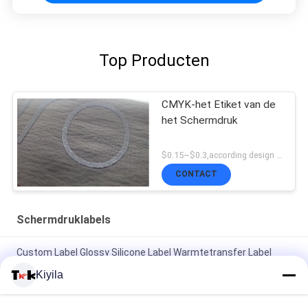
Top Producten
CMYK-het Etiket van de
het Schermdruk
$0.15~$0.3,according design MOQ:500pce per
CONTACT
Schermdruklabels
Custom Label Glossy Silicone Label Warmtetransfer Label
Rubber Logo voor kledingstukken
Kiyila
Gepersonaliseerd merk logo verkoop label kleding label