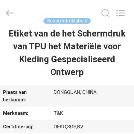
T&K
Garment
Accessories
Co.,Ltd.
Schermdruklabels
All
Rights
THUIS
Etiket van de het Schermdruk
Reserved.
van TPU het Materiële voor
PRODUCTEN
Kleding Gespecialiseerd
Ontwerp
OVER
ONS
Plaats van
DONGGUAN, CHINA
herkomst:
FABRIEKSREIS
Merknaam:
T&K
Certificering:
OEKO,SGS,BV
KWALITEITSCONTROLE