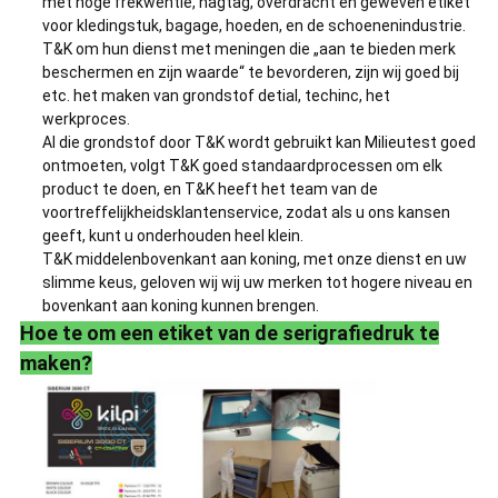
met hoge frekwentie, hagtag, overdracht en geweven etiket
voor kledingstuk, bagage, hoeden, en de schoenenindustrie.
T&K om hun dienst met meningen die „aan te bieden merk
beschermen en zijn waarde“ te bevorderen, zijn wij goed bij
etc. het maken van grondstof detial, techinc, het
werkproces.
Al die grondstof door T&K wordt gebruikt kan Milieutest goed
ontmoeten, volgt T&K goed standaardprocessen om elk
product te doen, en T&K heeft het team van de
voortreffelijkheidsklantenservice, zodat als u ons kansen
geeft, kunt u onderhouden heel klein.
T&K middelenbovenkant aan koning, met onze dienst en uw
slimme keus, geloven wij wij uw merken tot hogere niveau en
bovenkant aan koning kunnen brengen.
Hoe te om een etiket van de serigrafiedruk te
maken?