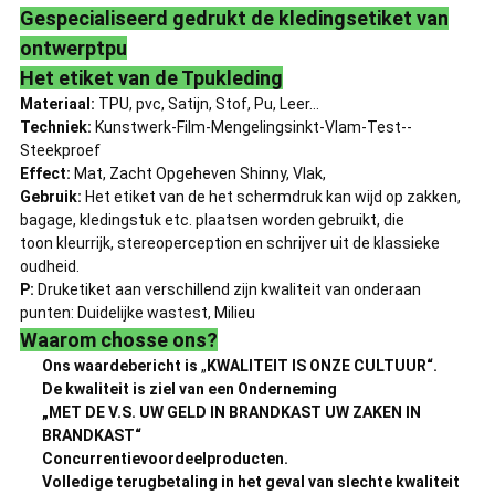
Gespecialiseerd gedrukt de kledingsetiket van
ontwerptpu
Het etiket van de Tpukleding
Materiaal:
TPU, pvc, Satijn, Stof, Pu, Leer…
Techniek:
Kunstwerk-Film-Mengelingsinkt-Vlam-Test--
Steekproef
Effect:
Mat, Zacht Opgeheven Shinny, Vlak,
Gebruik:
Het etiket van de het schermdruk kan wijd op zakken,
bagage, kledingstuk etc. plaatsen worden gebruikt, die
toon kleurrijk, stereoperception en schrijver uit de klassieke
oudheid.
P:
Druketiket aan verschillend zijn kwaliteit van onderaan
punten: Duidelijke wastest, Milieu
Waarom chosse ons?
Ons waardebericht is
„
KWALITEIT IS ONZE CULTUUR“.
De kwaliteit is ziel van een Onderneming
„MET DE V.S. UW GELD IN BRANDKAST UW ZAKEN IN
BRANDKAST“
Concurrentievoordeelproducten.
Volledige terugbetaling in het geval van slechte kwaliteit