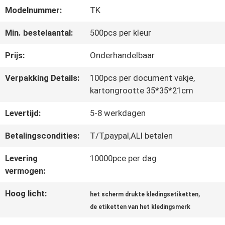
Modelnummer:
TK
CONTACTEER
Min. bestelaantal:
500pcs per kleur
ONS
Prijs:
Onderhandelbaar
Verpakking Details:
100pcs per document vakje,
NIEUWS
kartongrootte 35*35*21cm
Levertijd:
5-8 werkdagen
ALLE
Betalingscondities:
T/T,paypal,ALI betalen
GEVALLEN
Levering
10000pce per dag
vermogen:
VR
Hoog licht:
,
het scherm drukte kledingsetiketten
SHOW
de etiketten van het kledingsmerk