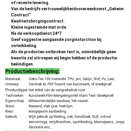
of recente levering.
Van de bedrijfs vertrouwelijkheidsovereenkomst „Geheim
Contract“
Kwaliteitsborgingcontract.
Kleine ingestemde met orde.
Na de verkoopdienst 24*7
Geef suggestie aangaande zorginsturction bij
ontwikkeling.
Als de producten ontbroken test is, onmiddellijk geen
kwestie zal uitroepen wij begin hebben of de productie
beëindigen.
Productiebeschrijving:
Materiaal:
Oeko-Tex 100 materiële TPU, pvc, Satijn, Stof, Pu, Leer…
Ontwerp:
Verstrek AI, PDF foramt van kunstwerk, of steekproef.
Producttype:
Het etiket van de serigrafiedruk voor
Technieken:
Kunstwerk-Film-Mengelingsinkt-Vlam-Test--Steekproef
Eigenschap:
Milieuvriendelijke wasbaar, het naaien
Steun:
Naaiend, vlak ijzer, heet-lijm.
Kleur:
Aangepaste aanbieding
Gebruik:
Wijd gebruik op Kleding, zak, handdoek, GLB, school
eenvormige, strijdkrachten, sportkleding, Marinejeans, Jasje,
decoratie enz.,