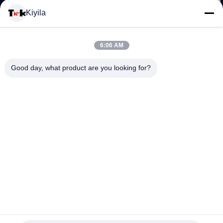
Kiyila
CONTACTEER
6:06 AM
ONS
Good day, what product are you looking for?
NIEUWS
ALLE
GEVALLEN
VR
Hoog - Etiket van de het Schermdruk van het dichtheids 3D
SHOW
Organische Canvas voor de Kledingstukken van Kinderen