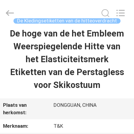
T&K
Garment
Accessories
Co.,Ltd.
De Kledingsetiketten van de hitteoverdracht
All
Rights
THUIS
De hoge van de het Embleem
Reserved.
Weerspiegelende Hitte van
PRODUCTEN
het Elasticiteitsmerk
Etiketten van de Perstagless
OVER
voor Skikostuum
ONS
Plaats van
DONGGUAN, CHINA
FABRIEKSREIS
herkomst:
Merknaam:
T&K
KWALITEITSCONTROLE