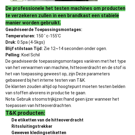
De professionele het testen machines om producten
te verzekeren zullen in een brandkast een stabiele
manier worden gebruikt.
Geadviseerde Toepassingsmontages:
Temperaturen:
150 ' c-155'C
Druk:
0.5pa (4-5kgs)
Blijf stilstaan Tijd:
Zie 12~14 seconden onder ogen.
Pelling:
Koel Schil
De geadviseerde toepassingsmontages variëren met het type
van het verwarmen van machine, hitteoverdracht en de stof is
het van toepassing geweest op, zijn Deze parameters
gebaseerd bij het interne testen van T&K.
De klanten zouden altijd op hoogtepunt moeten testen belden
van stoffen alvorens in productie te gaan.
Nota: Gebruik stoomstrijkijzer/hand geen ijzer wanneer het
toepassen van hitteoverdrachten.
T&K producten:
De etiketten van de hitteoverdracht
Ritssluitingstrekker
Geweven kledingsetiketten