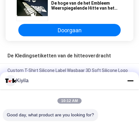
De hoge van de het Embleem
Weerspiegelende Hitte van het
Elasticiteitsmerk Etiketten van de
Perstagless voor Skikostuum
Doorgaan
De Kledingsetiketten van de hitteoverdracht
Custom T-Shirt Silicone Label Wasbaar 3D Soft Silicone Logo
Warmteoverdracht Silicone Badge
Kiyila
Custom Mould Injection Silicone Label Wasbaar 3D Soft
Silicone Logo Warm Transfer Silicone Badge
10:12 AM
Custom Imitate Ice Semi Transparent Glossy TPU Logo
Good day, what product are you looking for?
Warmtetransfer Label voor kleding