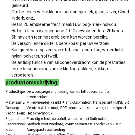
gekleurd.
Om het even welke kleur in pantonegrafiek, goud, zilver, Gloed
in dark, enz.,
Het is 2D embleemeffect maakt uw loog/merkindividu.
Het is o.k. aan overgegaane 40 ' C gewassen test 20times.
Shinny en steen het embleem kan worden bereikt.
De verschillende dikte is bereikbaar per uw verzoek.
Kan goed vast op veel van stof, zoals: contton, waterdicht
nylon, polyeter, softwell.
De antislipfunctie van siliconeoverdracht kon de prestaties
en de bescherming van de kledingstukken, zakken
verbeteren.
productomschrijving:
Producttype:
De weerspiegelend leiding van de hitteoverdracht of
grootteetiket
Materiaal: E
Milieuvriendelijke inkt + anti-Suibmation, transparant HUISDIER
Ontwerp:
Verstrek AI formaat, PDF foramt van kunstwerk, of steekproef.
Technieken:
Het schermdruk
Eigenschap:
Prachtig effect, coloufull, wasbare anti-Suibmation,
Testverzoek:
Grafisch voor wasbare, 25times-wastest zonder van kleur.
Kleur:
Aangepaste aanbieding