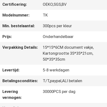
Certificering:
OEKO,SGS,BV
CONTACTEER
Modelnummer:
TK
ONS
Min. bestelaantal:
300pcs per kleur
Prijs:
Onderhandelbaar
NIEUWS
Verpakking Details:
15*15*6CM document vakje,
Kartongrootte 35*35*21cm,
50*35*35cm
ALLE
Levertijd:
5-8 werkdagen
GEVALLEN
Betalingscondities:
T/T,paypal,ALI betalen
VR
Levering
30000PCS per dag
vermogen:
SHOW