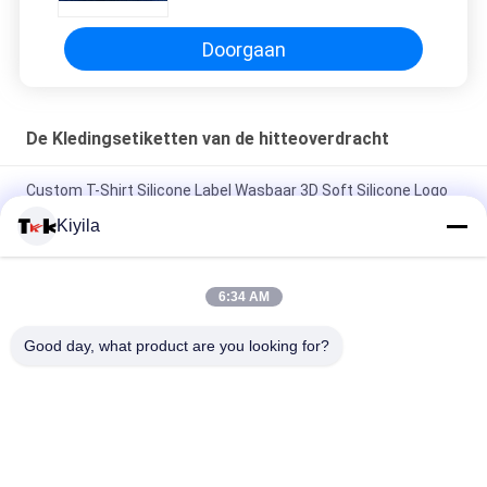
Douanehitte voor Kledingstukken
Doorgaan
De Kledingsetiketten van de hitteoverdracht
Custom T-Shirt Silicone Label Wasbaar 3D Soft Silicone Logo
Warmteoverdracht Silicone Badge
Kiyila
Custom Mould Injection Silicone Label Wasbaar 3D Soft
Silicone Logo Warm Transfer Silicone Badge
6:34 AM
Custom Imitate Ice Semi Transparent Glossy TPU Logo
Good day, what product are you looking for?
Warmtetransfer Label voor kleding
populaire categorieën
Alle