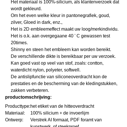
Het materiaal is 100%-silicium, als klantenverzoek dat
wordt gekleurd.
Om het even welke kleur in pantonegrafiek, goud,
zilver, Gloed in dark, enz.,
Het is 2D embleemeffect maakt uw loog/merkindividu.
Het is o.k. aan overgegaane 40 ' C gewassen test
20times.
Shinny en steen het embleem kan worden bereikt.
De verschillende dikte is bereikbaar per uw verzoek.
Kan goed vast op veel van stof, zoals: contton,
waterdicht nylon, polyeter, softwell.
De antislipfunctie van siliconeoverdracht kon de
prestaties en de bescherming van de kledingstukken,
zakken verbeteren.
productomschrijving:
Producttype:
het etiket van de hitteoverdracht
Materiaal:
100% silicium + de invoerlijm
Ontwerp:
Verstrek AI formaat, PDF foramt van
kunstwerk, of steekproef.