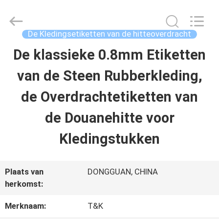
T&K
Garment
Accessories
Co.,Ltd.
De Kledingsetiketten van de hitteoverdracht
All
Rights
THUIS
De klassieke 0.8mm Etiketten
Reserved.
van de Steen Rubberkleding,
PRODUCTEN
de Overdrachtetiketten van
de Douanehitte voor
OVER
Kledingstukken
ONS
Plaats van
DONGGUAN, CHINA
FABRIEKSREIS
herkomst:
Merknaam:
T&K
KWALITEITSCONTROLE