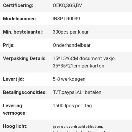
Certificering:
OEKO,SGS,BV
CONTACTEER
Modelnummer:
INSPTR0039
ONS
Min. bestelaantal:
300pcs per kleur
Prijs:
Onderhandelbaar
NIEUWS
Verpakking Details:
15*15*6CM document vakje,
35*35*21cm per karton
ALLE
Levertijd:
5-8 werkdagen
GEVALLEN
Betalingscondities:
T/T,paypal,ALI betalen
Levering
15000pcs per dag
VR
vermogen:
SHOW
Hoog licht:
,
ijzer op overdrachtetiketten