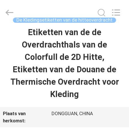
T&K
Garment
Accessories
Co.,Ltd.
De Kledingsetiketten van de hitteoverdracht
All
Rights
THUIS
Etiketten van de de
Reserved.
Overdrachthals van de
PRODUCTEN
Colorfull de 2D Hitte,
Etiketten van de Douane de
OVER
Thermische Overdracht voor
ONS
Kleding
FABRIEKSREIS
Plaats van
DONGGUAN, CHINA
herkomst:
KWALITEITSCONTROLE