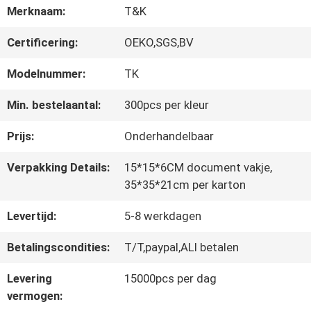
Merknaam:
T&K
Certificering:
OEKO,SGS,BV
CONTACTEER
ONS
Modelnummer:
TK
Min. bestelaantal:
300pcs per kleur
NIEUWS
Prijs:
Onderhandelbaar
Verpakking Details:
15*15*6CM document vakje,
ALLE
35*35*21cm per karton
GEVALLEN
Levertijd:
5-8 werkdagen
Betalingscondities:
T/T,paypal,ALI betalen
VR
Levering
15000pcs per dag
SHOW
vermogen: