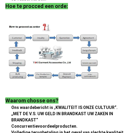
Hoe te procced een orde:
Waarom chosse ons?
Ons waardebericht is
„
KWALITEIT IS ONZE CULTUUR“.
„MET DE V.S. UW GELD IN BRANDKAST UW ZAKEN IN
BRANDKAST“
Concurrentievoordeelproducten.
Volledige terugbetaling in het geval van slechte kwaliteit