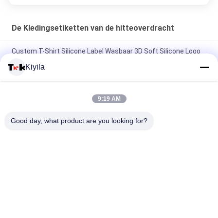
De Kledingsetiketten van de hitteoverdracht
Custom T-Shirt Silicone Label Wasbaar 3D Soft Silicone Logo
Warmteoverdracht Silicone Badge
Kiyila
Custom Mould Injection Silicone Label Wasbaar 3D Soft
Silicone Logo Warm Transfer Silicone Badge
9:19 AM
Custom Imitate Ice Semi Transparent Glossy TPU Logo
Good day, what product are you looking for?
Warmtetransfer Label voor kleding
populaire categorieën
Alle
Maat Gemaakte 
Maatkledingflarden
Geborduurde Lappen