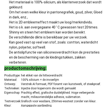
Het materiaal is 100%-silicium, als klantenverzoek dat wordt
gekleurd.
Om het even welke kleur in pantonegrafiek, goud, zilver, Gloed
in dark, enz.,
Het is 2D embleemeffect maakt uw loog/merkindividu.
Het is o.k. aan overgegaane 40 ' C gewassen test 20times.
Shinny en steen het embleem kan worden bereikt.
De verschillende dikte is bereikbaar per uw verzoek.
Kan goed vast op veel van stof, zoals: contton, waterdicht
nylon, polyeter, softwell.
De antislipfunctie van siliconeoverdracht kon de prestaties
en de bescherming van de kledingstukken, zakken
verbeteren.
productomschrijving:
Producttype:
het etiket van de hitteoverdracht
Materiaal:
100% silicium + de invoerlijm
Ontwerp:
Verstrek AI formaat, PDF foramt van kunstwerk, of steekproef.
Technieken:
Injectie door kopervorm die wordt gemaakt
Eigenschap:
Prachtig effect, grafische duidelijkheid. Hoge verbergende
macht, milieuvriendelijke adhesie, subimation.
Testverzoek:
Grafisch voor wasbare, 25times-wastest zonder van kleur.
Kleur:
Aangepaste aanbieding