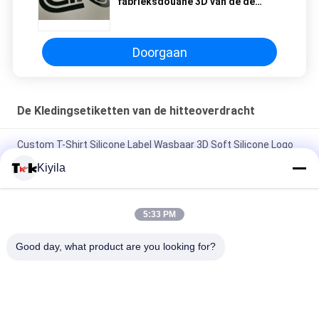
fabrieksdouane 3D van de de
hittepers sillicon de
overdrachtetiketten
Doorgaan
De Kledingsetiketten van de hitteoverdracht
Custom T-Shirt Silicone Label Wasbaar 3D Soft Silicone Logo
Warmteoverdracht Silicone Badge
Kiyila
Custom Mould Injection Silicone Label Wasbaar 3D Soft
Silicone Logo Warm Transfer Silicone Badge
5:33 PM
Custom Imitate Ice Semi Transparent Glossy TPU Logo
Good day, what product are you looking for?
Warmtetransfer Label voor kleding
populaire categorieën
Alle