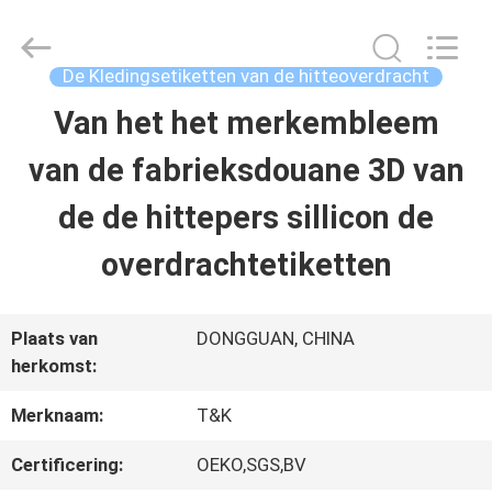
T&K
Garment
Accessories
Co.,Ltd.
De Kledingsetiketten van de hitteoverdracht
All
Rights
THUIS
Van het het merkembleem
Reserved.
van de fabrieksdouane 3D van
PRODUCTEN
de de hittepers sillicon de
overdrachtetiketten
OVER
ONS
Plaats van
DONGGUAN, CHINA
herkomst:
FABRIEKSREIS
Merknaam:
T&K
Certificering:
OEKO,SGS,BV
KWALITEITSCONTROLE