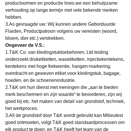
productvormen en productie lines.we een behulpzame
verhouding op lange termijn met vele bekende merken
hebben.
3.As gevraagde uw: Wij kunnen andere Geborduurde
Flarden, Productpatroon volgens uw vereisten (woord,
bloem, dier etc.) verstrekken.
Ongeveer de V.S.:
1.T&K Co. van kledingstuktoebehoren, Ltd leiding
onderzoekt druketiketten, wasetiketten, injectiekentekens,
kentekens met hoge frekwentie, hangen-markering,
overdracht en geweven etiket voor kledingstuk, bagage,
hoeden, en de schoenenindustrie.
2.T&K om hun dienst met meningen die „aan te bieden
merk beschermen en zijn waarde“ te bevorderen, zijn wij
goed bij etc. het maken van detail van grondstof, techniek,
het werkproces.
3.All de grondstof door T&K wordt gebruikt kan Milieutest
goed ontmoeten, volgt T&K goed standaardprocessen om
elk product te doen, en T&K heeft het team van de