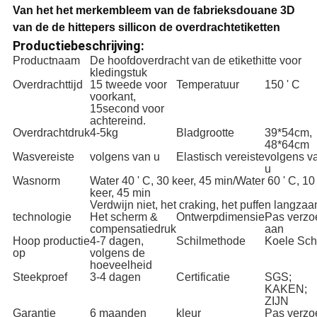
Van het het merkembleem van de fabrieksdouane 3D
van de de hittepers sillicon de overdrachtetiketten
Productiebeschrijving:
Productnaam
De hoofdoverdracht van de etikethitte voor
kledingstuk
Overdrachttijd
15 tweede voor
Temperatuur
150 ' C
voorkant,
15second voor
achtereind.
Overdrachtdruk
4-5kg
Bladgrootte
39*54cm,
48*64cm
Wasvereiste
volgens van u
Elastisch vereiste
volgens v
u
Wasnorm
Water 40 ' C, 30 keer, 45 min/Water 60 ' C, 10
keer, 45 min
Verdwijn niet, het craking, het puffen langza
technologie
Het scherm &
Ontwerpdimensie
Pas verzo
compensatiedruk
aan
Hoop productie
4-7 dagen,
Schilmethode
Koele Sch
op
volgens de
hoeveelheid
Steekproef
3-4 dagen
Certificatie
SGS;
KAKEN;
ZIJN
Garantie
6 maanden
kleur
Pas verzo