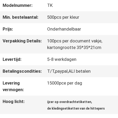
Modelnummer:
TK
CONTACTEER
Min. bestelaantal:
500pcs per kleur
ONS
Prijs:
Onderhandelbaar
Verpakking Details:
100pcs per document vakje,
NIEUWS
kartongrootte 35*35*21cm
Levertijd:
5-8 werkdagen
ALLE
Betalingscondities:
T/T,paypal,ALI betalen
GEVALLEN
Levering
15000pce per dag
vermogen:
VR
Hoog licht:
,
ijzer op overdrachtetiketten
SHOW
de kledingsetiketten van de hittepers