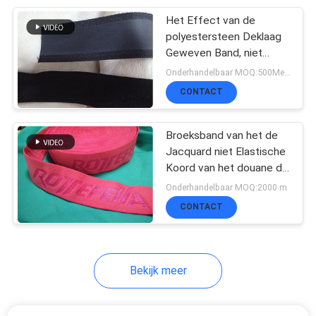
Het Effect van de
11
polyestersteen Deklaag
Label voor de
Geweven Band, niet
Elastische Koord Zwarte
Onderhandelbaar MOQ:500Meter per kleur
warmteoverdracht
Kleur
CONTACT
van de kudde
Broeksband van het de
Jacquard niet Elastische
Koord van het douane de
26
Nylon Spandex In reliëf
Onderhandelbaar MOQ:2000 m
De kleding hangt
gemaakte Ondergoed
CONTACT
Markeringen
Bekijk meer