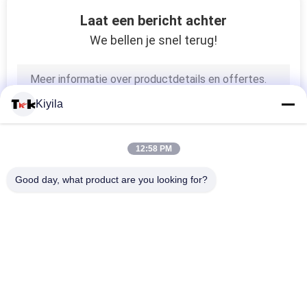
51
Laat een bericht achter
We bellen je snel terug!
kabeltouw
Kiyila
12:58 PM
73
Good day, what product are you looking for?
Bindband
populaire categorieën
Alle
Maat Gemaakte 
Maatkledingflarden
Geborduurde Lappen