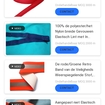
van het Koord Vlakke
Onderhandelbaar MOQ:3000 m
SITEMAP
Nylon Koord
CONTACT
64
3D Hoogfrequente
PRIVACYBELEID
100% de polyester/het
Nylon breide Gevouwen
TPU-badges
Elastisch Lint met In
reliëf gemaakt Embleem
Onderhandelbaar MOQ:2000 m
CONTACT
De rode/Groene Retro
128
Band van de Veiligheids
silicone
Weerspiegelende Stof,
naait op
Onderhandelbaar MOQ:3000 m
rubberetiketten
Weerspiegelende Band
CONTACT
voor Kleding
Aangepast niet Elastisch