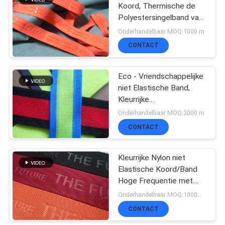
Koord, Thermische de
Polyestersingelband van
51
de Overdrachtdruk
Onderhandelbaar MOQ:1000 m
Geweven
CONTACT
Kledingsetiketten
Eco - Vriendschappelijke
niet Elastische Band,
Kleurrijke
Weerspiegelende Nylon
Onderhandelbaar MOQ:3000 m
Singelbandriem
CONTACT
76
In reliëf gemaakte
Kleurrijke Nylon niet
Elastische Koord/Band
Leerflarden
Hoge Frequentie met
Aangepast Embleem
Onderhandelbaar MOQ:1000M, overeen te komen
CONTACT