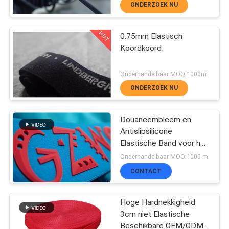
ONDERZOEK NU
CONTACTEER
HOT
0.75mm Elastisch
180
Koordkoord
ONS
De Kledingsetiketten
Onderhandelbaar MOQ:1000m
van de
ONDERZOEK NU
NIEUWS
hitteoverdracht
Douaneembleem en
ALLE
Antislipsilicone
Elastische Band voor het
GEVALLEN
Jasje van de
76
Onderhandelbaar MOQ:1000 m
Kledingstuklaag
CONTACT
Schermdruklabels
VR
Hoge Hardnekkigheid
SHOW
3cm niet Elastische
Beschikbare OEM/ODM