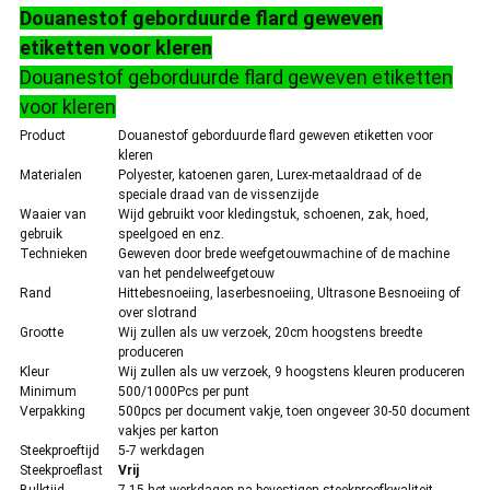
Douanestof geborduurde flard geweven
etiketten voor kleren
Douanestof geborduurde flard geweven etiketten
voor kleren
Product
Douanestof geborduurde flard geweven etiketten voor
kleren
Materialen
Polyester, katoenen garen, Lurex-metaaldraad of de
speciale draad van de vissenzijde
Waaier van
Wijd gebruikt voor kledingstuk, schoenen, zak, hoed,
gebruik
speelgoed en enz.
Technieken
Geweven door brede weefgetouwmachine of de machine
van het pendelweefgetouw
Rand
Hittebesnoeiing, laserbesnoeiing, Ultrasone Besnoeiing of
over slotrand
Grootte
Wij zullen als uw verzoek, 20cm hoogstens breedte
produceren
Kleur
Wij zullen als uw verzoek, 9 hoogstens kleuren produceren
Minimum
500/1000Pcs per punt
Verpakking
500pcs per document vakje, toen ongeveer 30-50 document
vakjes per karton
Steekproeftijd
5-7 werkdagen
Steekproeflast
Vrij