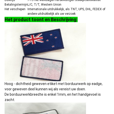
Bulktijd
7-15 het werkdagen na bevestigen steekproefkwaliteit
Betalingstermijn
L/C, T/T, Western Union
Het verschepen
Internationale uitdrukkelijk, als TNT, UPS, DHL, FEDEX of
andere uitdrukkelijk als uw verzoek
Het product toont en Beschrijving:
Hoog - dichtheid geweven etiket met borduurwerk op eadge,
voor geweven deel kunnen wij als vereist uw doen.
De borduurwerkbreedte is enkel 1mm, en het handgevoel is
zacht.