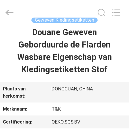
T&K
Garment
Accessories
Co.,Ltd.
Geweven Kledingsetiketten
All
Rights
THUIS
Douane Geweven
Reserved.
Geborduurde de Flarden
PRODUCTEN
Wasbare Eigenschap van
Kledingsetiketten Stof
OVER
ONS
Plaats van
DONGGUAN, CHINA
herkomst:
FABRIEKSREIS
Merknaam:
T&K
Certificering:
OEKO,SGS,BV
KWALITEITSCONTROLE