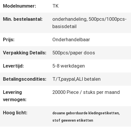
Modelnummer:
TK
CONTACTEER
Min. bestelaantal:
onderhandeling, 500pcs/1000pcs-
basisdetail
ONS
Prijs:
Onderhandelbaar
NIEUWS
Verpakking Details:
500pcs/paper doos
Levertijd:
5-8 werkdagen
ALLE
Betalingscondities:
T/T,paypal,ALI betalen
GEVALLEN
Levering
20000 Piece / stuks per maand
vermogen:
VR
Hoog licht:
,
douane geborduurde kledingsetiketten
SHOW
stof geweven etiketten