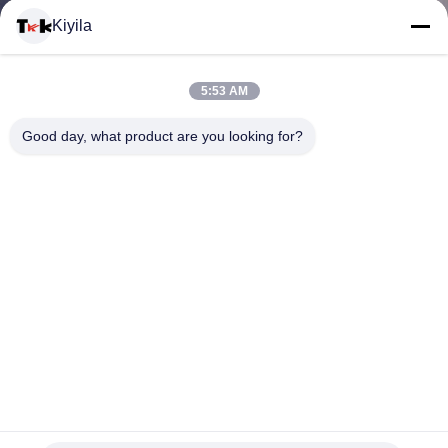
Kiyila
CONTACTEER
5:53 AM
ONS
Good day, what product are you looking for?
NIEUWS
ALLE
GEVALLEN
VR
Douane Geweven Geborduurde de Flarden Wasbare
SHOW
Eigenschap van Kledingsetiketten Stof