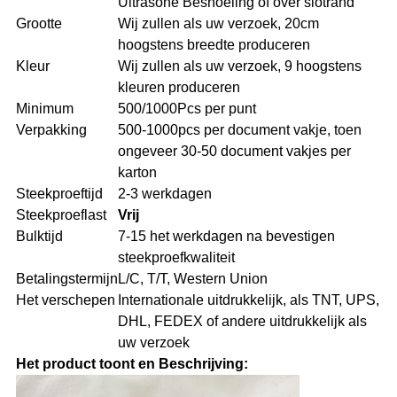
Ultrasone Besnoeiing of over slotrand
Grootte
Wij zullen als uw verzoek, 20cm
hoogstens breedte produceren
Kleur
Wij zullen als uw verzoek, 9 hoogstens
kleuren produceren
Minimum
500/1000Pcs per punt
Verpakking
500-1000pcs per document vakje, toen
ongeveer 30-50 document vakjes per
karton
Steekproeftijd
2-3 werkdagen
Steekproeflast
Vrij
Bulktijd
7-15 het werkdagen na bevestigen
steekproefkwaliteit
Betalingstermijn
L/C, T/T, Western Union
Het verschepen
Internationale uitdrukkelijk, als TNT, UPS,
DHL, FEDEX of andere uitdrukkelijk als
uw verzoek
Het product toont en Beschrijving: