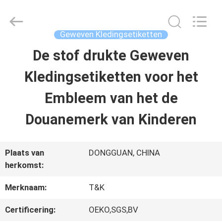
T&K
Garment
Accessories
Co.,Ltd.
Geweven Kledingsetiketten
All
Rights
THUIS
De stof drukte Geweven
Reserved.
Kledingsetiketten voor het
PRODUCTEN
Embleem van het de
Douanemerk van Kinderen
OVER
ONS
Plaats van
DONGGUAN, CHINA
herkomst:
FABRIEKSREIS
Merknaam:
T&K
Certificering:
OEKO,SGS,BV
KWALITEITSCONTROLE