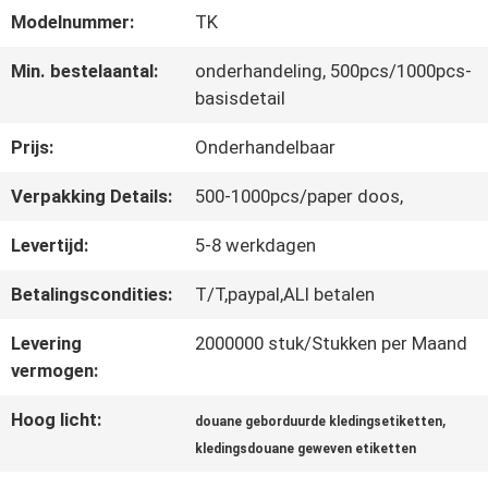
Modelnummer:
TK
CONTACTEER
Min. bestelaantal:
onderhandeling, 500pcs/1000pcs-
basisdetail
ONS
Prijs:
Onderhandelbaar
NIEUWS
Verpakking Details:
500-1000pcs/paper doos,
Levertijd:
5-8 werkdagen
ALLE
Betalingscondities:
T/T,paypal,ALI betalen
GEVALLEN
Levering
2000000 stuk/Stukken per Maand
vermogen:
VR
Hoog licht:
,
douane geborduurde kledingsetiketten
SHOW
kledingsdouane geweven etiketten