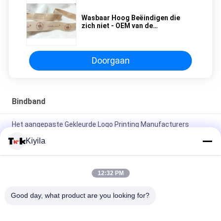
Wasbaar Hoog Beëindigen die
zich niet - OEM van de
Misstappolyester Geweven Band
Ontwerp kleden
Doorgaan
Bindband
Het aangepaste Gekleurde Logo Printing Manufacturers
Elastic Book-Elastiek van de Bandjacquard
Kiyila
Van de de Gymnastiekjacquard van de douaneyoga van het
het Elastiekjesilicium het Schermdruk voor Ondergoed
12:32 PM
OEKO-Jacquardschoen/Jasjes Gekleurd Elastiekje 1cm 2cm
Good day, what product are you looking for?
Aangepaste 3cm