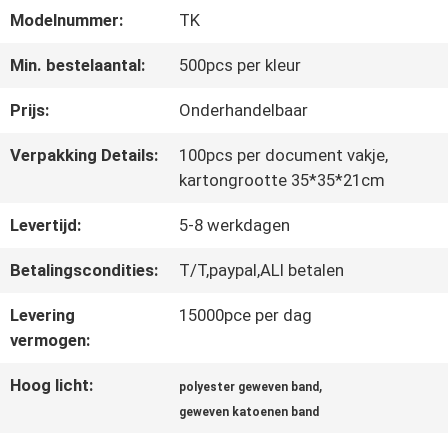
Modelnummer:
TK
CONTACTEER
Min. bestelaantal:
500pcs per kleur
ONS
Prijs:
Onderhandelbaar
Verpakking Details:
100pcs per document vakje,
NIEUWS
kartongrootte 35*35*21cm
Levertijd:
5-8 werkdagen
ALLE
Betalingscondities:
T/T,paypal,ALI betalen
GEVALLEN
Levering
15000pce per dag
vermogen:
VR
Hoog licht:
,
polyester geweven band
SHOW
geweven katoenen band