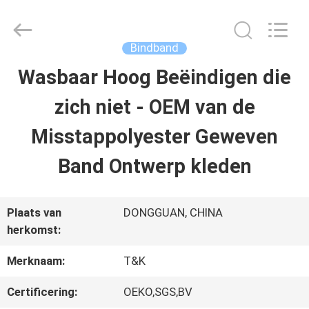
T&K
Garment
Accessories
Co.,Ltd.
Bindband
All
Rights
THUIS
Wasbaar Hoog Beëindigen die
Reserved.
zich niet - OEM van de
PRODUCTEN
Misstappolyester Geweven
Band Ontwerp kleden
OVER
ONS
Plaats van
DONGGUAN, CHINA
herkomst:
FABRIEKSREIS
Merknaam:
T&K
Certificering:
OEKO,SGS,BV
KWALITEITSCONTROLE