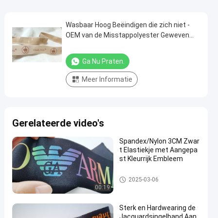
Wasbaar Hoog Beëindigen die zich niet -
OEM van de Misstappolyester Geweven
Band Ontwerp kleden
Ga Nu Praten.
Meer Informatie
Gerelateerde video's
Spandex/Nylon 3CM Zwar
t Elastiekje met Aangepa
st Kleurrijk Embleem
Bindband
2025-03-06
00:19
Sterk en Hardwearing de
Jacquardsingelband Aan