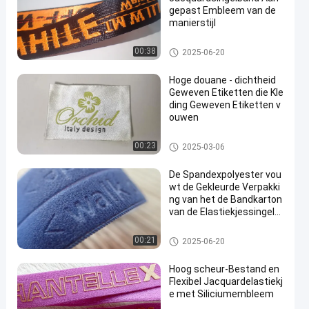
gepast Embleem van de
manierstijl
Bindband
00:38
2025-06-20
Hoge douane - dichtheid
Geweven Etiketten die Kle
ding Geweven Etiketten v
ouwen
Geweven Kledingsetiketten
00:23
2025-03-06
De Spandexpolyester vou
wt de Gekleurde Verpakki
ng van het de Bandkarton
van de Elastiekjessingelb
and op
Bindband
00:21
2025-06-20
Hoog scheur-Bestand en
Flexibel Jacquardelastiekj
e met Siliciumembleem