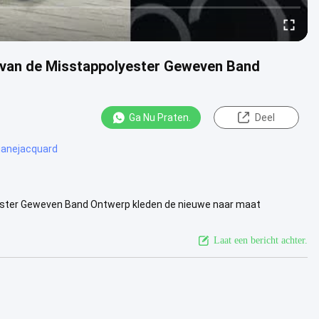
M van de Misstappolyester Geweven Band
Ga Nu Praten.
Deel
ouanejacquard
yester Geweven Band Ontwerp kleden de nieuwe naar maat
lipband Alle .....
Bekijk meer
Laat een bericht achter.