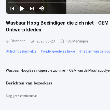
Wasbaar Hoog Beëindigen die zich niet - OE
Ontwerp kleden
Bindband
2025-06-20
185 Meningen
#
kledingselastiekje
#
ondergoedelastiekje
#
het lint van de d
Wasbaar Hoog Beëindigen die zich niet - OEM van de Misstappol
gemaakte Manier die van het stijl hoge eind antislipband kleden antis
Berichten van bezoekers
Nog geen commentaar