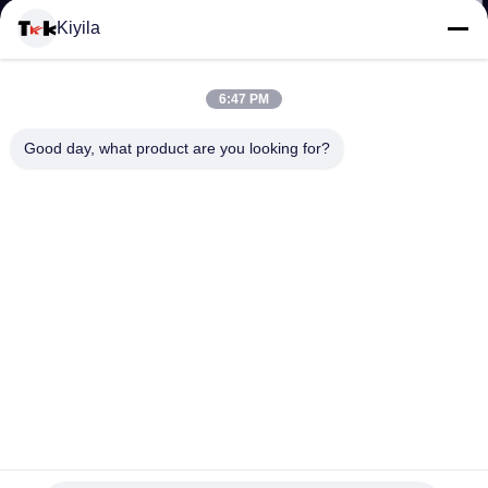
Kiyila
CONTACTEER
6:47 PM
ONS
Good day, what product are you looking for?
NIEUWS
ALLE
GEVALLEN
VR
Verdraaid 4CM Jacquardelastiekje/de Elastische Band van
SHOW
het Deklaagsilicone