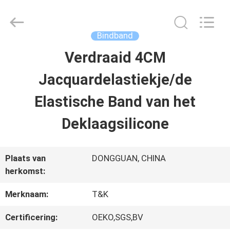
T&K
Garment
Accessories
Co.,Ltd.
Bindband
All
Rights
THUIS
Verdraaid 4CM
Reserved.
Jacquardelastiekje/de
PRODUCTEN
Elastische Band van het
Deklaagsilicone
OVER
ONS
Plaats van
DONGGUAN, CHINA
herkomst:
FABRIEKSREIS
Merknaam:
T&K
Certificering:
OEKO,SGS,BV
KWALITEITSCONTROLE