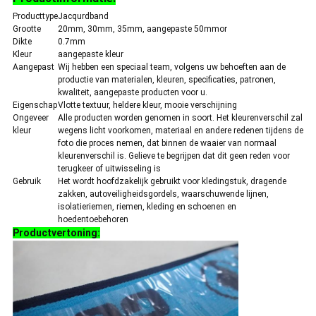
Producttype
Jacqurdband
Grootte
20mm, 30mm, 35mm, aangepaste 50mmor
Dikte
0.7mm
Kleur
aangepaste kleur
Aangepast
Wij hebben een speciaal team, volgens uw behoeften aan de
productie van materialen, kleuren, specificaties, patronen,
kwaliteit, aangepaste producten voor u.
Eigenschap
Vlotte textuur, heldere kleur, mooie verschijning
Ongeveer
Alle producten worden genomen in soort. Het kleurenverschil zal
kleur
wegens licht voorkomen, materiaal en andere redenen tijdens de
foto die proces nemen, dat binnen de waaier van normaal
kleurenverschil is. Gelieve te begrijpen dat dit geen reden voor
terugkeer of uitwisseling is
Gebruik
Het wordt hoofdzakelijk gebruikt voor kledingstuk, dragende
zakken, autoveiligheidsgordels, waarschuwende lijnen,
isolatieriemen, riemen, kleding en schoenen en
hoedentoebehoren
Productvertoning: