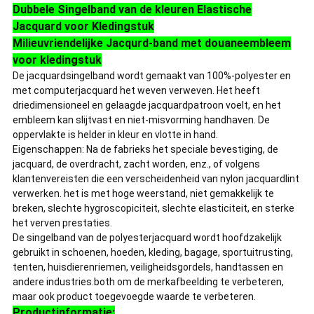
Dubbele Singelband van de kleuren Elastische
Jacquard voor Kledingstuk
Milieuvriendelijke Jacqurd-band met douaneembleem
voor kledingstuk
De jacquardsingelband wordt gemaakt van 100%-polyester en
met computerjacquard het weven verweven. Het heeft
driedimensioneel en gelaagde jacquardpatroon voelt, en het
embleem kan slijtvast en niet-misvorming handhaven. De
oppervlakte is helder in kleur en vlotte in hand.
Eigenschappen: Na de fabrieks het speciale bevestiging, de
jacquard, de overdracht, zacht worden, enz., of volgens
klantenvereisten die een verscheidenheid van nylon jacquardlint
verwerken. het is met hoge weerstand, niet gemakkelijk te
breken, slechte hygroscopiciteit, slechte elasticiteit, en sterke
het verven prestaties.
De singelband van de polyesterjacquard wordt hoofdzakelijk
gebruikt in schoenen, hoeden, kleding, bagage, sportuitrusting,
tenten, huisdierenriemen, veiligheidsgordels, handtassen en
andere industries.both om de merkafbeelding te verbeteren,
maar ook product toegevoegde waarde te verbeteren.
Productinformatie: