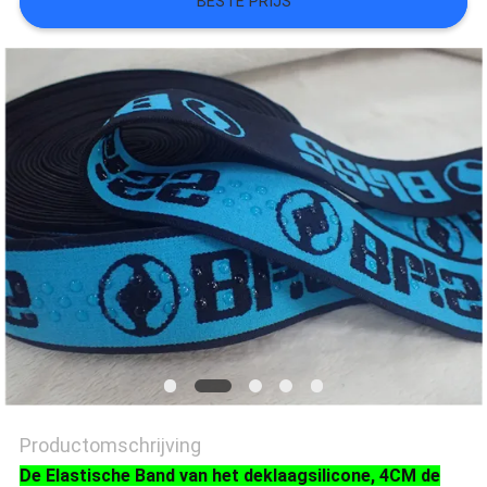
BESTE PRIJS
SITEMAP
PRIVACYBELEID
Productomschrijving
De Elastische Band van het deklaagsilicone, 4CM de