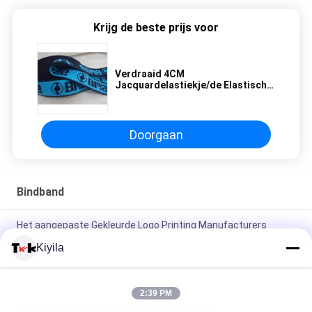
Krijg de beste prijs voor
Verdraaid 4CM
Jacquardelastiekje/de Elastische
Band van het Deklaagsilicone
Doorgaan
Bindband
Het aangepaste Gekleurde Logo Printing Manufacturers
Elastic Book-Elastiek van de Bandjacquard
Kiyila
Van de de Gymnastiekjacquard van de douaneyoga van het
het Elastiekjesilicium het Schermdruk voor Ondergoed
2:39 PM