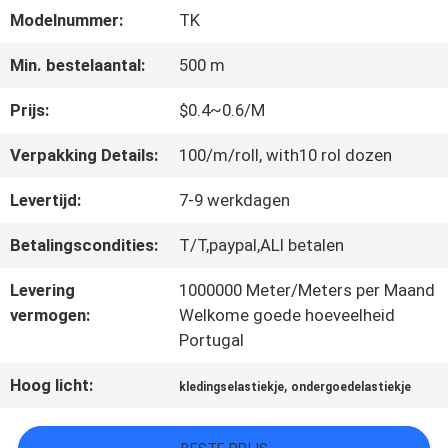
Modelnummer:
TK
CONTACTEER
Min. bestelaantal:
500 m
ONS
Prijs:
$0.4~0.6/M
Verpakking Details:
100/m/roll, with10 rol dozen
NIEUWS
Levertijd:
7-9 werkdagen
Betalingscondities:
T/T,paypal,ALI betalen
ALLE
Levering
1000000 Meter/Meters per Maand
GEVALLEN
vermogen:
Welkome goede hoeveelheid
Portugal
VR
Hoog licht:
,
kledingselastiekje
ondergoedelastiekje
SHOW