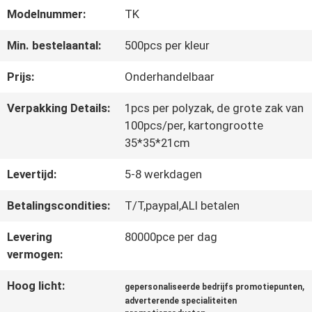
Modelnummer:
TK
CONTACTEER
Min. bestelaantal:
500pcs per kleur
ONS
Prijs:
Onderhandelbaar
Verpakking Details:
1pcs per polyzak, de grote zak van
NIEUWS
100pcs/per, kartongrootte
35*35*21cm
Levertijd:
5-8 werkdagen
ALLE
GEVALLEN
Betalingscondities:
T/T,paypal,ALI betalen
Levering
80000pce per dag
vermogen:
VR
Hoog licht:
,
SHOW
gepersonaliseerde bedrijfs promotiepunten
adverterende specialiteiten