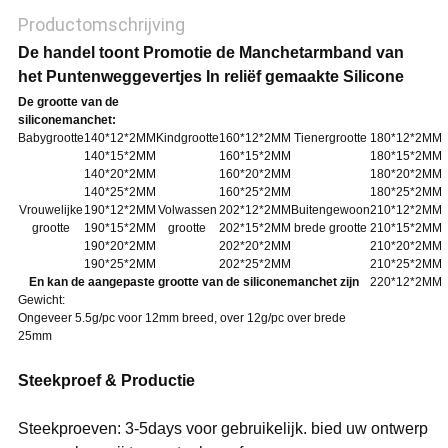
Productomschrijving
De handel toont Promotie de Manchetarmband van
het Puntenweggevertjes In reliëf gemaakte Silicone
De grootte van de
siliconemanchet:
Babygrootte
140*12*2MM
Kindgrootte
160*12*2MM
Tienergrootte
180*12*2MM
140*15*2MM
160*15*2MM
180*15*2MM
140*20*2MM
160*20*2MM
180*20*2MM
140*25*2MM
160*25*2MM
180*25*2MM
Vrouwelijke
190*12*2MM
Volwassen
202*12*2MM
Buitengewoon
210*12*2MM
grootte
190*15*2MM
grootte
202*15*2MM
brede grootte
210*15*2MM
190*20*2MM
202*20*2MM
210*20*2MM
190*25*2MM
202*25*2MM
210*25*2MM
En kan de aangepaste grootte van de siliconemanchet zijn
220*12*2MM
Gewicht:
Ongeveer 5.5g/pc voor 12mm breed, over 12g/pc over brede
25mm
Steekproef & Productie
Steekproeven
: 3-5days voor gebruikelijk. bied uw ontwerp