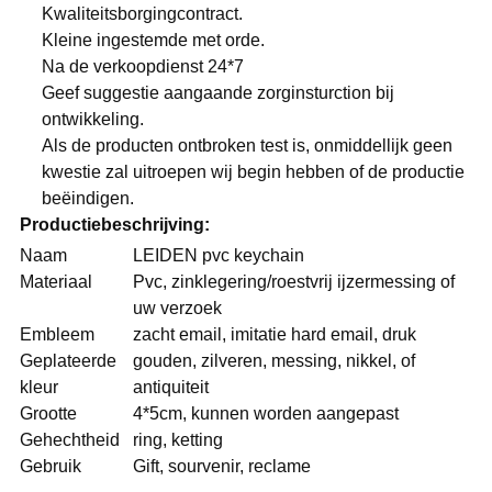
Kwaliteitsborgingcontract.
Kleine ingestemde met orde.
Na de verkoopdienst 24*7
Geef suggestie aangaande zorginsturction bij
ontwikkeling.
Als de producten ontbroken test is, onmiddellijk geen
kwestie zal uitroepen wij begin hebben of de productie
beëindigen.
Productiebeschrijving:
Naam
LEIDEN pvc keychain
Materiaal
Pvc, zinklegering/roestvrij ijzermessing of
uw verzoek
Embleem
zacht email, imitatie hard email, druk
Geplateerde
gouden, zilveren, messing, nikkel, of
kleur
antiquiteit
Grootte
4*5cm, kunnen worden aangepast
Gehechtheid
ring, ketting
Gebruik
Gift, sourvenir, reclame