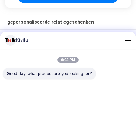
gepersonaliseerde relatiegeschenken
Promotie-souvenir cadeautjes aangepaste beer koelkast
Kiyila
magneten badge full colorful Oekotex TPU vorm magneten
2.5cm 3D Gouden Borduurwerkembleem Keychains
6:02 PM
Het Siliconevinger Ring For Children van het douane Leuke
Good day, what product are you looking for?
Beeldverhaal
populaire categorieën
Alle
Maat Gemaakte 
Maatkledingflarden
Geborduurde Lappen
De 