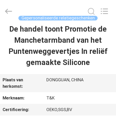
T&K
Garment
Accessories
Co.,Ltd.
Gepersonaliseerde relatiegeschenken
All
Rights
THUIS
De handel toont Promotie de
Reserved.
Manchetarmband van het
PRODUCTEN
Puntenweggevertjes In reliëf
gemaakte Silicone
OVER
ONS
Plaats van
DONGGUAN, CHINA
herkomst:
FABRIEKSREIS
Merknaam:
T&K
Certificering:
OEKO,SGS,BV
KWALITEITSCONTROLE