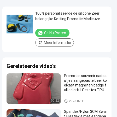
100% personaliseerde de silicone Zeer
belangrijke Ketting Promotie Modieuze
Giften
Ga Nu Praten.
Meer Informatie
Gerelateerde video's
Promotie-souvenir cadea
utjes aangepaste beer ko
elkast magneten badge f
ull colorful Oekotex TPU v
orm magneten
gepersonaliseerde relatiegesc
00:22
2025-07-11
henken
Spandex/Nylon 3CM Zwar
t Elastiekje met Aangepa