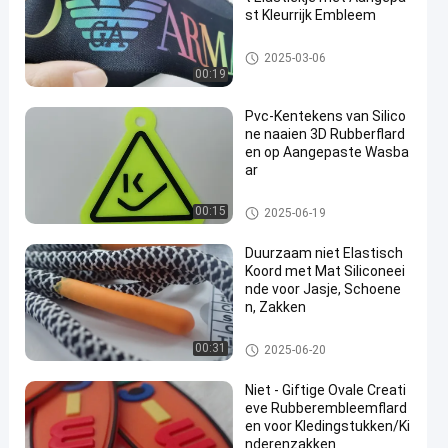
st Kleurrijk Embleem
Bindband
2025-03-06
00:19
Pvc-Kentekens van Silico
ne naaien 3D Rubberflard
en op Aangepaste Wasba
ar
silicone rubberetiketten
00:15
2025-06-19
Duurzaam niet Elastisch
Koord met Mat Siliconeei
nde voor Jasje, Schoene
n, Zakken
kabeltouw
00:31
2025-06-20
Niet - Giftige Ovale Creati
eve Rubberembleemflard
en voor Kledingstukken/Ki
nderenzakken