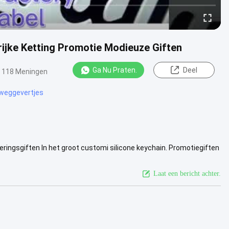
rijke Ketting Promotie Modieuze Giften
Ga Nu Praten.
Deel
118 Meningen
weggevertjes
ringsgiften In het groot customi silicone keychain. Promotiegiften
kijk meer
Laat een bericht achter.