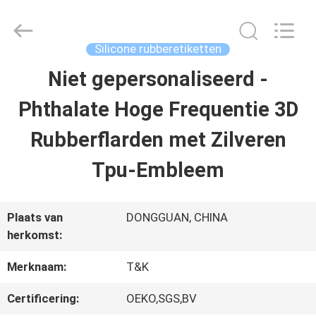
T&K
Garment
Accessories
Co.,Ltd.
Silicone rubberetiketten
All
Rights
THUIS
Niet gepersonaliseerd -
Reserved.
Phthalate Hoge Frequentie 3D
PRODUCTEN
Rubberflarden met Zilveren
Tpu-Embleem
OVER
ONS
Plaats van
DONGGUAN, CHINA
herkomst:
FABRIEKSREIS
Merknaam:
T&K
Certificering:
OEKO,SGS,BV
KWALITEITSCONTROLE