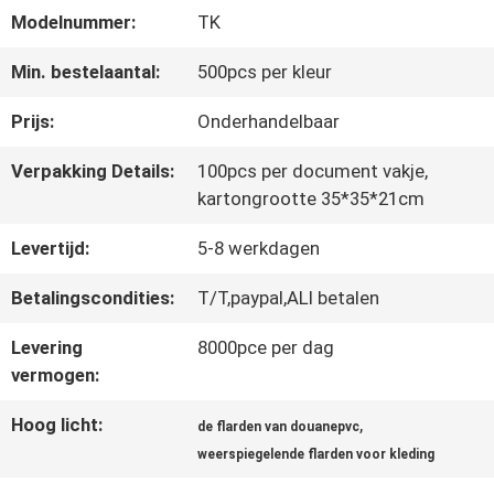
Modelnummer:
TK
CONTACTEER
Min. bestelaantal:
500pcs per kleur
ONS
Prijs:
Onderhandelbaar
Verpakking Details:
100pcs per document vakje,
NIEUWS
kartongrootte 35*35*21cm
Levertijd:
5-8 werkdagen
ALLE
Betalingscondities:
T/T,paypal,ALI betalen
GEVALLEN
Levering
8000pce per dag
vermogen:
VR
Hoog licht:
,
de flarden van douanepvc
SHOW
weerspiegelende flarden voor kleding