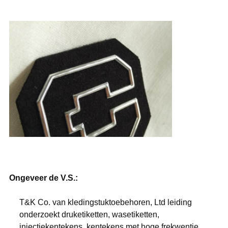
Ongeveer de V.S.:
T&K Co. van kledingstuktoebehoren, Ltd leiding
onderzoekt druketiketten, wasetiketten,
injectiekentekens, kentekens met hoge frekwentie,