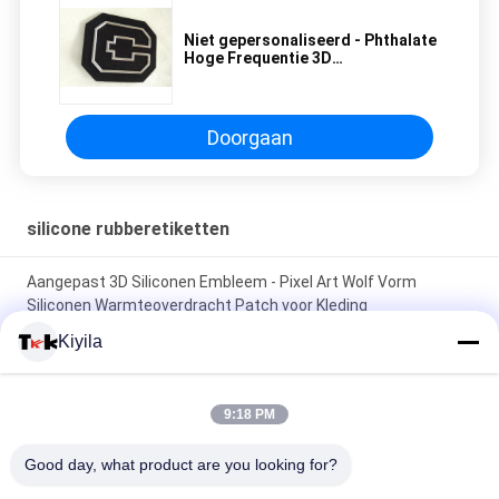
Niet gepersonaliseerd - Phthalate
Hoge Frequentie 3D
Rubberflarden met Zilveren Tpu-
Embleem
Doorgaan
silicone rubberetiketten
Aangepast 3D Siliconen Embleem - Pixel Art Wolf Vorm
Siliconen Warmteoverdracht Patch voor Kleding
Kiyila
Op maat gemaakte groothandel van siliconen badges -
Cartoon Animal / merk logo patches voor kledingstuk rugzak
hoed decoratie
9:18 PM
Wasbare 3D siliconen decoratie stempel Niet giftig, geurloos
Good day, what product are you looking for?
en biologisch afbreekbaar