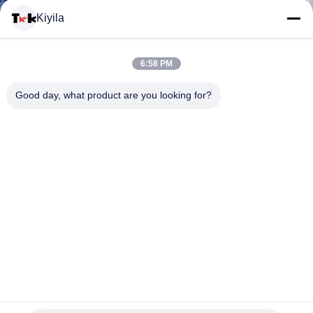
Kiyila
CONTACTEER
6:58 PM
ONS
Good day, what product are you looking for?
NIEUWS
ALLE
GEVALLEN
VR
Niet gepersonaliseerd - Phthalate Hoge Frequentie 3D
SHOW
Rubberflarden met Zilveren Tpu-Embleem