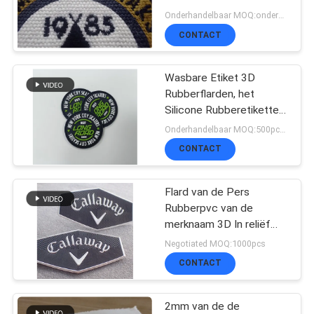
Achterflarden
Onderhandelbaar MOQ:onderhandeling, 500pcs/per-punt
SITEMAP
CONTACT
PRIVACYBELEID
Wasbare Etiket 3D
Rubberflarden, het
Silicone Rubberetiketten
van de Hitteoverdracht
Onderhandelbaar MOQ:500pcs per kleur
CONTACT
Flard van de Pers
Rubberpvc van de
merknaam 3D In reliëf
gemaakte Hitte voor
Negotiated MOQ:1000pcs
Kleding
CONTACT
2mm van de de