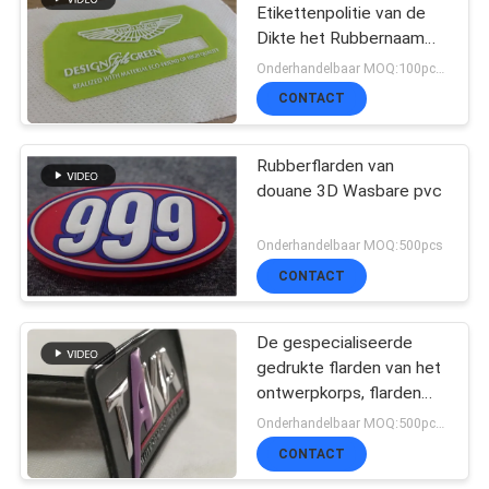
Etikettenpolitie van de
Dikte het Rubbernaam
Flard van Pvc, Douane 3d
Onderhandelbaar MOQ:100pcs per kleur
Rubberflarden
CONTACT
Rubberflarden van
douane 3D Wasbare pvc
Onderhandelbaar MOQ:500pcs
CONTACT
De gespecialiseerde
gedrukte flarden van het
ontwerpkorps, flarden
van de douane de
Onderhandelbaar MOQ:500pcs per kleur
militaire naam
CONTACT