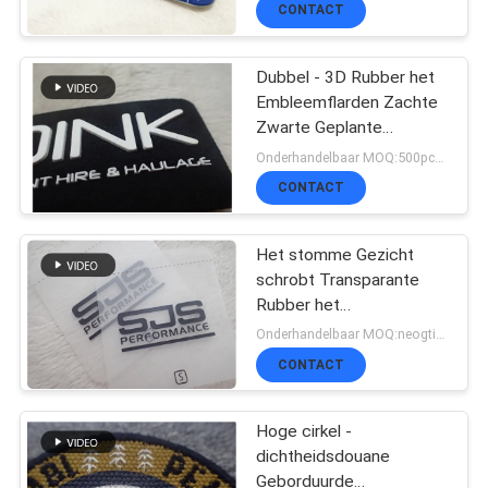
van Pvc met Shinny-
CONTACT
Effect
CONTACTEER
Dubbel - 3D Rubber het
Embleemflarden Zachte
ONS
Zwarte Geplante
Microfiber van het
Onderhandelbaar MOQ:500pcs per kleur
Kleurensilicone
CONTACT
NIEUWS
Het stomme Gezicht
ALLE
schrobt Transparante
Rubber het
GEVALLEN
Embleemflarden van
Onderhandelbaar MOQ:neogtiable 500pcs,
TPU met Rond
CONTACT
gemaakte Aangepaste
VR
Hoeken
Hoge cirkel -
SHOW
dichtheidsdouane
Geborduurde