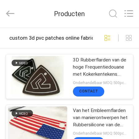
T&K
Garment
Producten
Accessories
Co.,Ltd.
All
Rights
THUIS
Reserved.
custom 3d pvc patches online fabricage
PRODUCTEN
3D Rubberflarden van de
hoge Frequentiedouane
met Kokerkentekens
OVER
voor Ski - Slijtage
Onderhandelbaar MOQ:500pcs per kleur
ONS
CONTACT
Van het Embleemflarden
FABRIEKSREIS
van manierontwerpen het
Rubbersilicone van de
Kledingsetiketten 100%
Onderhandelbaar MOQ:500pcs per kleur
KWALITEITSCONTROLE