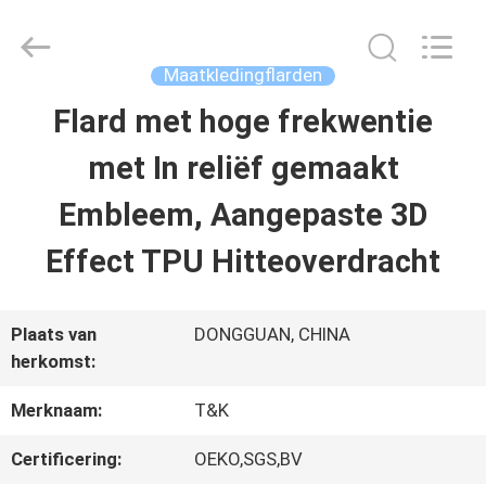
T&K
Garment
Accessories
Co.,Ltd.
Maatkledingflarden
All
Rights
THUIS
Flard met hoge frekwentie
Reserved.
met In reliëf gemaakt
PRODUCTEN
Embleem, Aangepaste 3D
Effect TPU Hitteoverdracht
OVER
ONS
Plaats van
DONGGUAN, CHINA
herkomst:
FABRIEKSREIS
Merknaam:
T&K
Certificering:
OEKO,SGS,BV
KWALITEITSCONTROLE