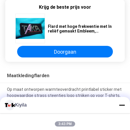
Krijg de beste prijs voor
Flard met hoge frekwentie met In
reliëf gemaakt Embleem,
Aangepaste 3D Effect TPU
Hitteoverdracht
Doorgaan
Maatkledingflarden
Op maat ontworpen warmteoverdracht printlabel sticker met
hoogwaardige strass steentjes logo strijken op voor T-shirts,
hoeden, doe-het-zelf kristal
Kiyila
Silicone kleefplaster wasbare pleisters Silicone tandenborstel
stippen label
3:43 PM