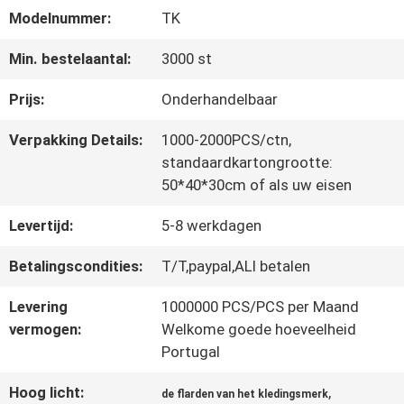
Modelnummer:
TK
CONTACTEER
Min. bestelaantal:
3000 st
ONS
Prijs:
Onderhandelbaar
Verpakking Details:
1000-2000PCS/ctn,
NIEUWS
standaardkartongrootte:
50*40*30cm of als uw eisen
Levertijd:
5-8 werkdagen
ALLE
GEVALLEN
Betalingscondities:
T/T,paypal,ALI betalen
Levering
1000000 PCS/PCS per Maand
vermogen:
Welkome goede hoeveelheid
VR
Portugal
SHOW
Hoog licht:
,
de flarden van het kledingsmerk