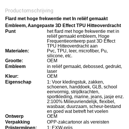
Productomschrijving
Flard met hoge frekwentie met In reliëf gemaakt
Embleem, Aangepaste 3D Effect TPU Hitteoverdracht
Punt
het flard met hoge frekwentie met in
reliëf gemaakt embleem, Hoge
Frequentieontwerp past 3D Effect
TPU Hitteoverdracht aan
Materialen:
Pvc, TPU, leer, microfiber, Pu,
silicone, etc.
Grootte:
OEM
Embleem
in reliëf gemaakt, debossed, gedrukt,
laser
Kleur:
OEM
Eigenschap
1: Voor kledingstuk, zakken,
schoenen, handdoek, GLB, school
eenvormig, strijdkrachten,
sportkleding, marine, jeans, jasje enz.
2:100% Milieuvriendelijk, flexibel,
wasbaar, duurzaam, scheur-bestand
en goed wat betreft het voelen
Ontwerp
OEM
Verpakking
OPP-zakcartonor als vereisten
Prijstermijnen:
1: EXW-prijs