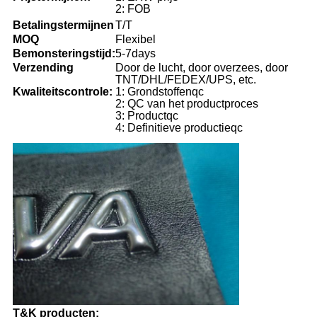
2: FOB
Betalingstermijnen
T/T
MOQ
Flexibel
Bemonsteringstijd:
5-7days
Verzending
Door de lucht, door overzees, door
TNT/DHL/FEDEX/UPS, etc.
Kwaliteitscontrole:
1: Grondstoffenqc
2: QC van het productproces
3: Productqc
4: Definitieve productieqc
T&K producten: