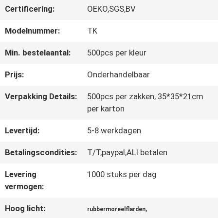
Certificering:
OEKO,SGS,BV
CONTACTEER
Modelnummer:
TK
ONS
Min. bestelaantal:
500pcs per kleur
Prijs:
Onderhandelbaar
NIEUWS
Verpakking Details:
500pcs per zakken, 35*35*21cm
per karton
ALLE
Levertijd:
5-8 werkdagen
GEVALLEN
Betalingscondities:
T/T,paypal,ALI betalen
Levering
1000 stuks per dag
VR
vermogen:
SHOW
Hoog licht:
,
rubbermoreelflarden