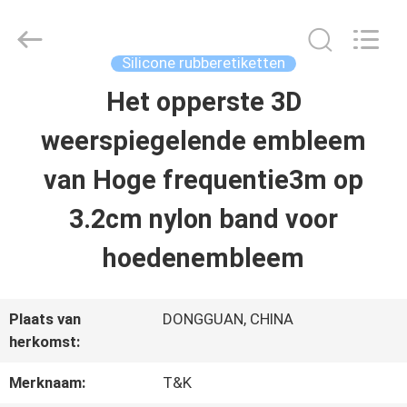
T&K
Garment
Accessories
Co.,Ltd.
Silicone rubberetiketten
All
Rights
THUIS
Het opperste 3D
Reserved.
weerspiegelende embleem
PRODUCTEN
van Hoge frequentie3m op
3.2cm nylon band voor
OVER
hoedenembleem
ONS
Plaats van
DONGGUAN, CHINA
FABRIEKSREIS
herkomst:
Merknaam:
T&K
KWALITEITSCONTROLE