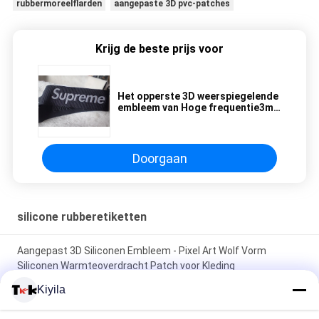
rubbermoreelflarden
aangepaste 3D pvc-patches
Krijg de beste prijs voor
Het opperste 3D weerspiegelende
embleem van Hoge frequentie3m
op 3.2cm nylon band voor
hoedenembleem
Doorgaan
silicone rubberetiketten
Aangepast 3D Siliconen Embleem - Pixel Art Wolf Vorm
Siliconen Warmteoverdracht Patch voor Kleding
Kiyila
Op maat gemaakte groothandel van siliconen badges -
Cartoon Animal / merk logo patches voor kledingstuk rugzak