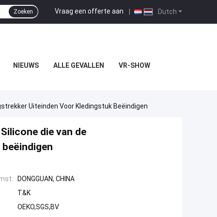
Vraag een offerte aan
|
Dutch
Zoeken
NIEUWS
ALLE GEVALLEN
VR-SHOW
gstrekker Uiteinden Voor Kledingstuk Beëindigen
Silicone die van de
k beëindigen
mst:
DONGGUAN, CHINA
T&K
OEKO,SGS,BV