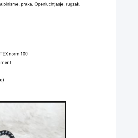
 alpinisme, praka, Openluchtjasje, rugzak,
-TEX norm 100
cument
g)