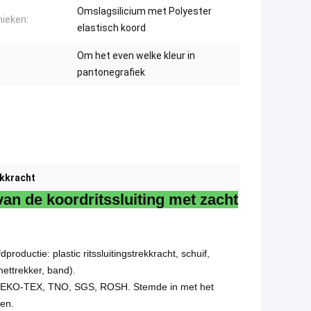
Omslagsilicium met Polyester
ieken:
elastisch koord
Om het even welke kleur in
pantonegrafiek
ekkracht
an de koordritssluiting met zacht
oductie: plastic ritssluitingstrekkracht, schuif,
ttrekker, band).
N OEKO-TEX, TNO, SGS, ROSH. Stemde in met het
ken.