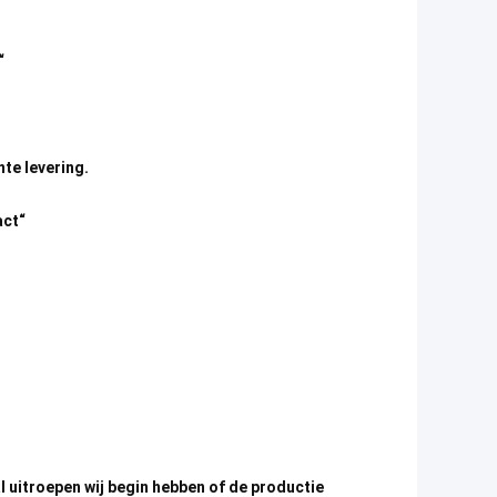
“
nte levering.
act“
l uitroepen wij begin hebben of de productie