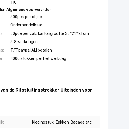
TK
den Algemene voorwaarden:
:
500pcs per object
Onderhandelbaar
s:
50pce per zak, kartongrootte 35*21*21cm
5-8 werkdagen
es:
T/T,paypal,ALI betalen
en:
4000 stukken per het werkdag
van de Ritssluitingstrekker Uiteinden voor
ik:
Kledingstuk, Zakken, Bagage etc.