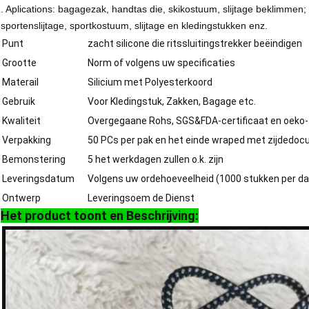
. Aplications: bagagezak, handtas die, skikostuum, slijtage beklimmen;
sportenslijtage, sportkostuum, slijtage en kledingstukken enz.
Punt
zacht silicone die ritssluitingstrekker beëindigen
Grootte
Norm of volgens uw specificaties
Materail
Silicium met Polyesterkoord
Gebruik
Voor Kledingstuk, Zakken, Bagage etc.
Kwaliteit
Overgegaane Rohs, SGS&FDA-certificaat en oeko
Verpakking
50 PCs per pak en het einde wraped met zijdedo
Bemonstering
5 het werkdagen zullen o.k. zijn
Leveringsdatum
Volgens uw ordehoeveelheid (1000 stukken per da
Ontwerp
Leveringsoem de Dienst
Het product toont en Beschrijving: