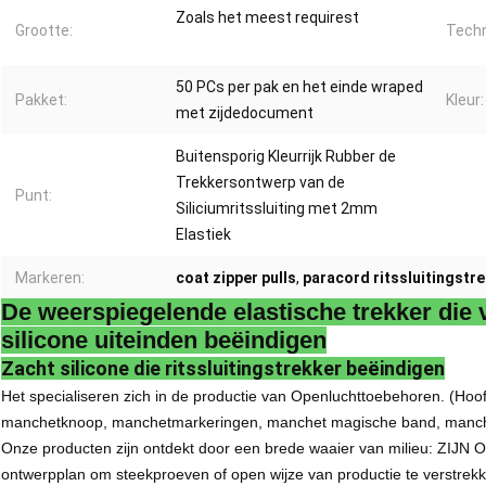
Zoals het meest requirest
Grootte:
Techn
50 PCs per pak en het einde wraped
Pakket:
Kleur:
met zijdedocument
Buitensporig Kleurrijk Rubber de
Trekkersontwerp van de
Punt:
Siliciumritssluiting met 2mm
Elastiek
Markeren:
coat zipper pulls
,
paracord ritssluitingstr
De weerspiegelende elastische trekker die v
silicone uiteinden beëindigen
Zacht silicone die ritssluitingstrekker beëindigen
Het specialiseren zich in de productie van Openluchttoebehoren. (Hoofdpr
manchetknoop, manchetmarkeringen, manchet magische band, manche
Onze producten zijn ontdekt door een brede waaier van milieu: ZIJ
ontwerpplan om steekproeven of open wijze van productie te verstrek