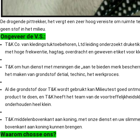
De drogende pittrekker, het vergt een zeer hoog vereiste om ruimte t
geen stof in het milieu.
Ongeveer de V.S.:
T&K Co. van kledingstuktoebehoren, Ltd leiding onderzoekt druketi
met hoge frekwentie, hagtag, overdracht en geweven etiket voor kl
T&K om hun dienst met meningen die „aan te bieden merk beschermen 
het maken van grondstof detial, techinc, het werkproces.
Al die grondstof door T&K wordt gebruikt kan Milieutest goed ont
product te doen, en T&K heeft het team van de voortreffelijkheidsk
onderhouden heel klein.
T&K middelenbovenkant aan koning, met onze dienst en uw slimme k
bovenkant aan koning kunnen brengen.
Waarom chosse ons?