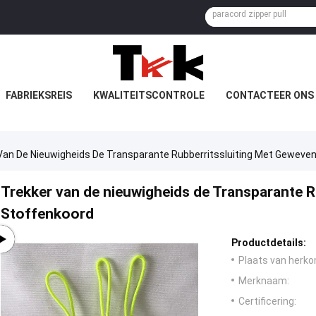
FABRIEKSREIS
KWALITEITSCONTROLE
CONTACTEER ONS
Van De Nieuwigheids De Transparante Rubberritssluiting Met Geweve
Trekker van de nieuwigheids de Transparante R
Stoffenkoord
Productdetails:
Plaats van herko
Merknaam:
Certificering: