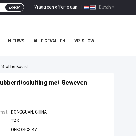
Vraag een offerte aan
|
Dutch
Zoeken
NIEUWS
ALLE GEVALLEN
VR-SHOW
n Stoffenkoord
ubberritssluiting met Geweven
mst:
DONGGUAN, CHINA
T&K
OEKO,SGS,BV