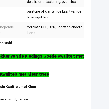
de siliciumritssluiting, pvc-ritss
pantone of klanten de kaart van de
leveringskleur
chepende
Vereiste DHL, UPS, Fedex en andere
:
klant
ekkracht
rekker van de Kledings Goede Kwaliteit met
 Kwaliteit met Kleur twee
ede Kwaliteit met Kleur
weven stof, canvas,