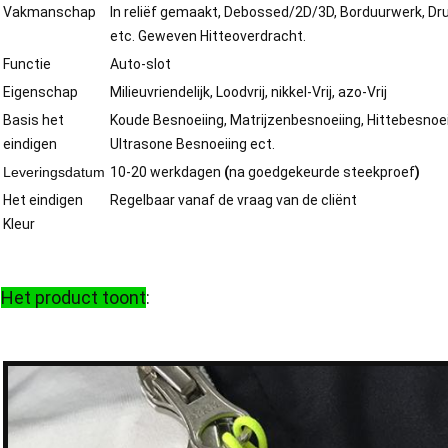
Vakmanschap
In reliëf gemaakt, Debossed/2D/3D, Borduurwerk, Dru
etc. Geweven Hitteoverdracht.
Functie
Auto-slot
Eigenschap
Milieuvriendelijk, Loodvrij, nikkel-Vrij, azo-Vrij
Basis het
Koude Besnoeiing, Matrijzenbesnoeiing, Hittebesnoei
eindigen
Ultrasone Besnoeiing ect.
Leveringsdatum
10-20 werkdagen
(
na goedgekeurde steekproef
)
Het eindigen
Regelbaar vanaf de vraag van de cliënt
Kleur
Het product toont
: