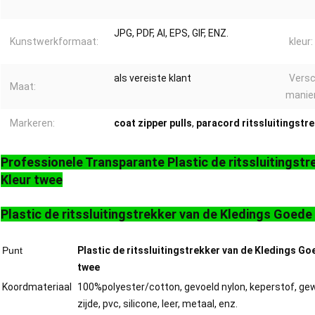
JPG, PDF, AI, EPS, GIF, ENZ.
Kunstwerkformaat:
kleur:
als vereiste klant
Vers
Maat:
manier
Markeren:
coat zipper pulls
,
paracord ritssluitingstr
Professionele Transparante Plastic de ritssluitingst
Kleur twee
Plastic de ritssluitingstrekker van de Kledings Goede
Punt
Plastic de ritssluitingstrekker van de Kledings Go
twee
Koordmateriaal
100%polyester/cotton, gevoeld nylon, keperstof, ge
zijde, pvc, silicone, leer, metaal, enz.