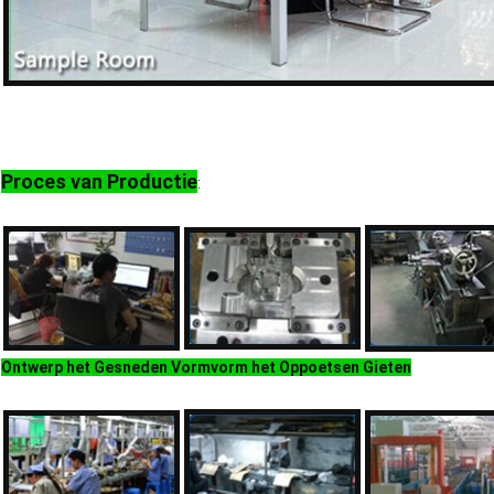
Proces van Productie
:
Ontwerp het Gesneden Vormvorm het Oppoetsen Gieten