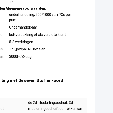
TK
den Algemene voorwaarden:
:
onderhandeling, 500/1000 van PCs per
punt
Onderhandelbaar
s:
bulkverpakking of als vereiste klant
5-8 werkdagen
es:
T/T,paypal,ALI betalen
en:
3000PCS/dag
luiting met Geweven Stoffenkoord
de 2d ritssluitingsschuif, 3d
ct:
ritssluitingsschuif, de trekker van