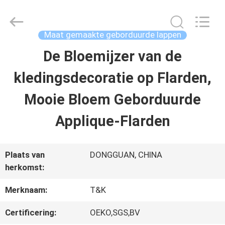
T&K
Garment
Accessories
Co.,Ltd.
Maat gemaakte geborduurde lappen
All
Rights
THUIS
De Bloemijzer van de
Reserved.
kledingsdecoratie op Flarden,
PRODUCTEN
Mooie Bloem Geborduurde
Applique-Flarden
OVER
ONS
Plaats van
DONGGUAN, CHINA
herkomst:
FABRIEKSREIS
Merknaam:
T&K
Certificering:
OEKO,SGS,BV
KWALITEITSCONTROLE