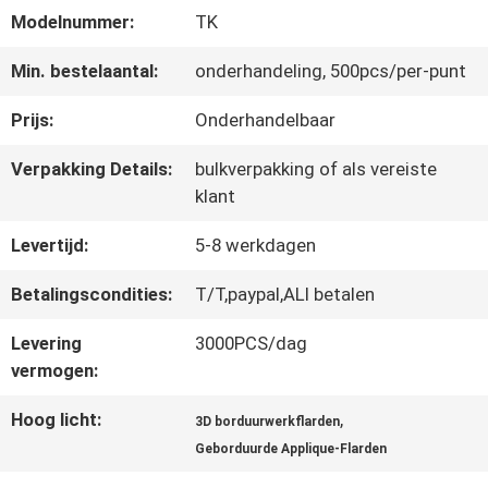
Modelnummer:
TK
CONTACTEER
Min. bestelaantal:
onderhandeling, 500pcs/per-punt
ONS
Prijs:
Onderhandelbaar
Verpakking Details:
bulkverpakking of als vereiste
NIEUWS
klant
Levertijd:
5-8 werkdagen
ALLE
Betalingscondities:
T/T,paypal,ALI betalen
GEVALLEN
Levering
3000PCS/dag
vermogen:
VR
Hoog licht:
,
3D borduurwerkflarden
SHOW
Geborduurde Applique-Flarden