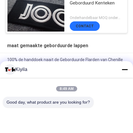
Geborduurd Kenteken
Onderhandelbaar MOQ:onderhandeling, 500pcs/per-punt
CONTACT
maat gemaakte geborduurde lappen
100% de handdoek naait de Geborduurde Flarden van Chenille
Douane
Kiyila
Ijzer van het het Bergkristalmotief van Hotfix het Douane
Geborduurde Flarden bij de Overdracht voor Hoodies
8:49 AM
100% de katoenen Geborduurde Flarden van Fashional Douane
Good day, what product are you looking for?
voor Kleren/Bagage
populaire categorieën
Alle