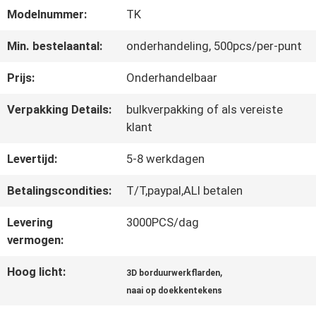
Modelnummer:
TK
CONTACTEER
Min. bestelaantal:
onderhandeling, 500pcs/per-punt
ONS
Prijs:
Onderhandelbaar
Verpakking Details:
bulkverpakking of als vereiste
NIEUWS
klant
Levertijd:
5-8 werkdagen
ALLE
Betalingscondities:
T/T,paypal,ALI betalen
GEVALLEN
Levering
3000PCS/dag
vermogen:
VR
Hoog licht:
,
3D borduurwerkflarden
SHOW
naai op doekkentekens