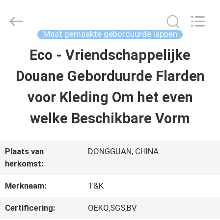
T&K
Garment
Accessories
Co.,Ltd.
Maat gemaakte geborduurde lappen
All
Rights
THUIS
Eco - Vriendschappelijke
Reserved.
Douane Geborduurde Flarden
PRODUCTEN
voor Kleding Om het even
welke Beschikbare Vorm
OVER
ONS
Plaats van
DONGGUAN, CHINA
herkomst:
FABRIEKSREIS
Merknaam:
T&K
Certificering:
OEKO,SGS,BV
KWALITEITSCONTROLE