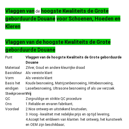
Vlaggen van
hoogste Kwaliteits de Grote
de
geborduurde Douane
voor Schoenen, Hoeden en
Kleren
Vlaggen van de hoogste Kwaliteits de Grote
geborduurde Douane
Punt
Vlaggen van de hoogste Kwaliteits de Grote geborduurde
Douane
Materiaal
Zilver, Goud en andere kleurrijke draad
Basiskleur
Als vereiste klant
Vorm
Als vereiste klant
Basis het
Koude besnoeiing, Matrijzenbesnoeiing, Hittebesnoeiing,
eindigen
Laserbesnoeiing, Ultrasone besnoeiing of als uw verzoek.
Steekproeven
Vrij
QC
Zorgvuldige en strikte QC procedure
Ons
1.Reliable en ervaren fabrikant;
Voordeel
2.Nice ontwerp en uitstekend knutselen;
3. Hoog - kwaliteit met redelijke prijs en op tijd levering;
4.Accept het embleem van klanten. het ontwerp, het kunstwerk
en OEM zijn beschikbaar;