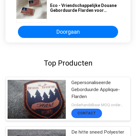
Eco - Vriendschappelijke Douane
Geborduurde Flarden voor
Kleding Om het even welke
Beschikbare Vorm
Doorgaan
Top Producten
Gepersonaliseerde
Geborduurde Applique-
Flarden
Onderhandelbaar MOQ:onderhandeling, 500pcs/per-punt
CONTACT
De hitte sneed Polyester