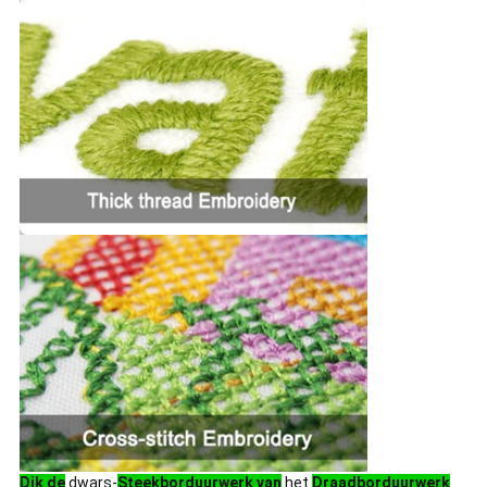
Dik de
dwars-
Steekborduurwerk van
het
Draadborduurwerk