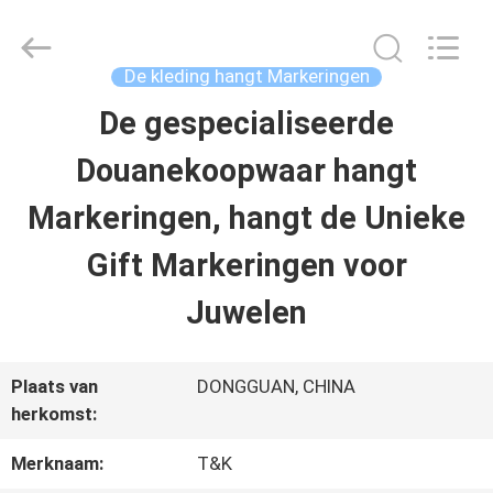
T&K
Garment
Accessories
Co.,Ltd.
De kleding hangt Markeringen
All
Rights
THUIS
De gespecialiseerde
Reserved.
Douanekoopwaar hangt
PRODUCTEN
Markeringen, hangt de Unieke
Gift Markeringen voor
OVER
Juwelen
ONS
Plaats van
DONGGUAN, CHINA
FABRIEKSREIS
herkomst:
Merknaam:
T&K
KWALITEITSCONTROLE