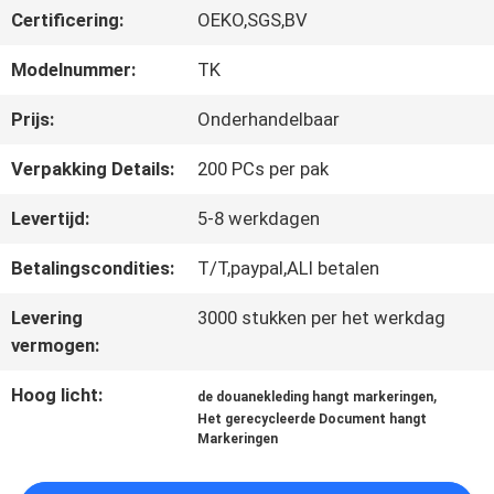
Certificering:
OEKO,SGS,BV
CONTACTEER
Modelnummer:
TK
ONS
Prijs:
Onderhandelbaar
Verpakking Details:
200 PCs per pak
NIEUWS
Levertijd:
5-8 werkdagen
Betalingscondities:
T/T,paypal,ALI betalen
ALLE
Levering
3000 stukken per het werkdag
GEVALLEN
vermogen:
Hoog licht:
,
de douanekleding hangt markeringen
VR
Het gerecycleerde Document hangt
Markeringen
SHOW