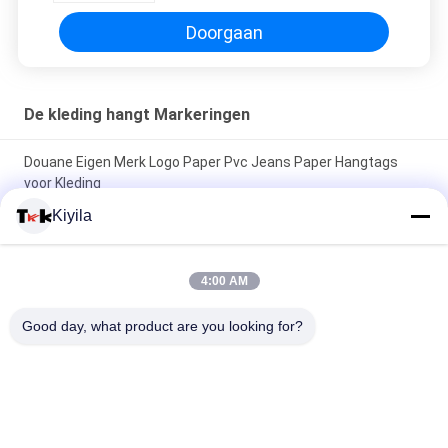
Doorgaan
De kleding hangt Markeringen
Douane Eigen Merk Logo Paper Pvc Jeans Paper Hangtags
voor Kleding
Kiyila
De zwarte Document Kaart Gevouwen Kleding hangt
Markeringen Eco - het Vriendschappelijke Witte Embleem van
de Inktdruk
4:00 AM
De in het groot Douanedocument Kleding van Logo Swing Hang
Good day, what product are you looking for?
Tag For
populaire categorieën
Alle