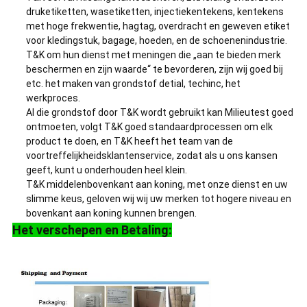
druketiketten, wasetiketten, injectiekentekens, kentekens
met hoge frekwentie, hagtag, overdracht en geweven etiket
voor kledingstuk, bagage, hoeden, en de schoenenindustrie.
T&K om hun dienst met meningen die „aan te bieden merk
beschermen en zijn waarde“ te bevorderen, zijn wij goed bij
etc. het maken van grondstof detial, techinc, het
werkproces.
Al die grondstof door T&K wordt gebruikt kan Milieutest goed
ontmoeten, volgt T&K goed standaardprocessen om elk
product te doen, en T&K heeft het team van de
voortreffelijkheidsklantenservice, zodat als u ons kansen
geeft, kunt u onderhouden heel klein.
T&K middelenbovenkant aan koning, met onze dienst en uw
slimme keus, geloven wij wij uw merken tot hogere niveau en
bovenkant aan koning kunnen brengen.
Het verschepen en Betaling: