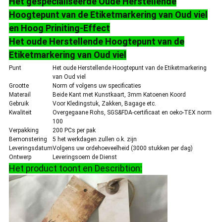
Het gespecialiseerde Oude Herstellende
Hoogtepunt van de Etiketmarkering van Oud viel
en Hoog Priniting-Effect
Het oude Herstellende Hoogtepunt van de
Etiketmarkering van Oud viel
Punt
Het oude Herstellende Hoogtepunt van de Etiketmarkering
van Oud viel
Grootte
Norm of volgens uw specificaties
Materail
Beide Kant met Kunstkaart, 3mm Katoenen Koord
Gebruik
Voor Kledingstuk, Zakken, Bagage etc.
Kwaliteit
Overgegaane Rohs, SGS&FDA-certificaat en oeko-TEX norm
100
Verpakking
200 PCs per pak
Bemonstering
5 het werkdagen zullen o.k. zijn
Leveringsdatum
Volgens uw ordehoeveelheid (3000 stukken per dag)
Ontwerp
Leveringsoem de Dienst
Het product toont en Describtion: