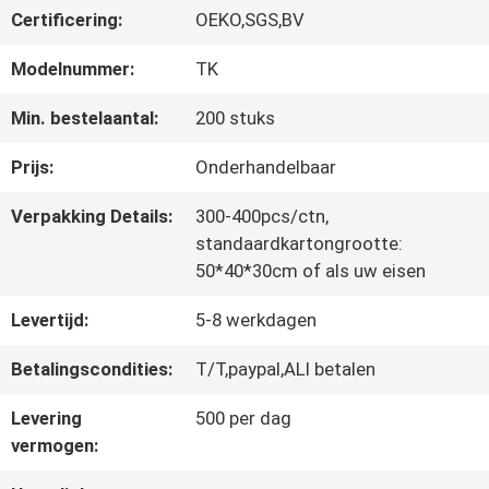
Certificering:
OEKO,SGS,BV
CONTACTEER
Modelnummer:
TK
ONS
Min. bestelaantal:
200 stuks
Prijs:
Onderhandelbaar
NIEUWS
Verpakking Details:
300-400pcs/ctn,
standaardkartongrootte:
50*40*30cm of als uw eisen
ALLE
Levertijd:
5-8 werkdagen
GEVALLEN
Betalingscondities:
T/T,paypal,ALI betalen
VR
Levering
500 per dag
vermogen:
SHOW