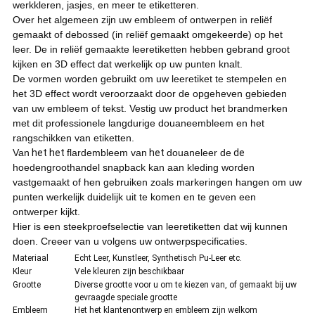
werkkleren, jasjes, en meer te etiketteren.
Over het algemeen zijn uw embleem of ontwerpen in reliëf
gemaakt of debossed (in reliëf gemaakt omgekeerde) op het
leer. De in reliëf gemaakte leeretiketten hebben gebrand groot
kijken en 3D effect dat werkelijk op uw punten knalt.
De vormen worden gebruikt om uw leeretiket te stempelen en
het 3D effect wordt veroorzaakt door de opgeheven gebieden
van uw embleem of tekst. Vestig uw product het brandmerken
met dit professionele langdurige douaneembleem en het
rangschikken van etiketten.
Van
het het
flardembleem van
het
douaneleer de
de
hoedengroothandel snapback kan aan kleding worden
vastgemaakt of hen gebruiken zoals markeringen hangen om uw
punten werkelijk duidelijk uit te komen en te geven een
ontwerper kijkt.
Hier is een steekproefselectie van leeretiketten dat wij kunnen
doen. Creeer van u volgens uw ontwerpspecificaties.
Materiaal
Echt Leer, Kunstleer, Synthetisch Pu-Leer etc.
Kleur
Vele kleuren zijn beschikbaar
Grootte
Diverse grootte voor u om te kiezen van, of gemaakt bij uw
gevraagde speciale grootte
Embleem
Het het klantenontwerp en embleem zijn welkom