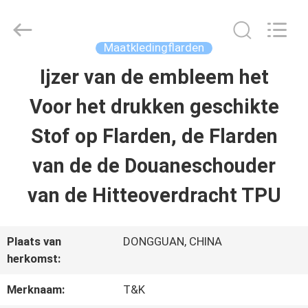
T&K
Garment
Accessories
Co.,Ltd.
Maatkledingflarden
All
Rights
THUIS
Ijzer van de embleem het
Reserved.
Voor het drukken geschikte
PRODUCTEN
Stof op Flarden, de Flarden
van de de Douaneschouder
OVER
van de Hitteoverdracht TPU
ONS
Plaats van
DONGGUAN, CHINA
FABRIEKSREIS
herkomst:
Merknaam:
T&K
KWALITEITSCONTROLE