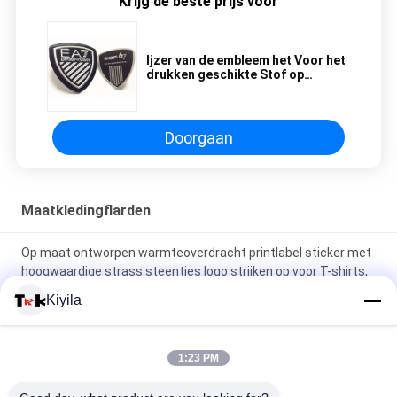
Krijg de beste prijs voor
Ijzer van de embleem het Voor het
drukken geschikte Stof op
Flarden, de Flarden van de de
Douaneschouder van de
Hitteoverdracht TPU
Doorgaan
Maatkledingflarden
Op maat ontworpen warmteoverdracht printlabel sticker met
hoogwaardige strass steentjes logo strijken op voor T-shirts,
hoeden, doe-het-zelf kristal
Kiyila
Silicone kleefplaster wasbare pleisters Silicone tandenborstel
stippen label
1:23 PM
3D-gebrouwen gloeiend logo ijzeren kleding warmte rubber