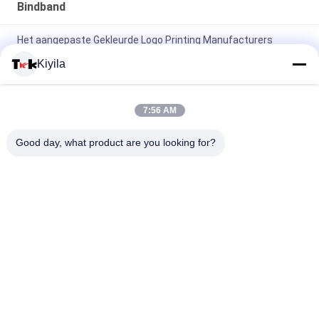
Bindband
Het aangepaste Gekleurde Logo Printing Manufacturers
Elastic Book-Elastiek van de Bandjacquard
Kiyila
Van de de Gymnastiekjacquard van de douaneyoga van het
het Elastiekjesilicium het Schermdruk voor Ondergoed
7:56 AM
OEKO-Jacquardschoen/Jasjes Gekleurd Elastiekje 1cm 2cm
Good day, what product are you looking for?
Aangepaste 3cm
populaire categorieën
Alle
Maat Gemaakte 
Maatkledingflarden
Geborduurde Lappen
De 
Schermdruklabels
Kledingsetiketten 
Van De 