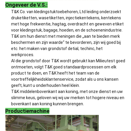
Ongeveer de V.S.:
T&K Co. van kledingstuktoebehoren, Ltd leiding onderzoekt
druketiketten, wasetiketten, injectiekentekens, kentekens
met hoge frekwentie, hagtag, overdracht en geweven etiket
voor kledingstuk, bagage, hoeden, en de schoenenindustrie.
T&K om hun dienst met meningen die „aan te bieden merk
beschermen en zijn waarde“ te bevorderen, zijn wij goed bij
etc. het maken van grondstof detial, techinc, het
werkproces.
Al die grondstof door T&K wordt gebruikt kan Milieutest goed
ontmoeten, volgt T&K goed standaardprocessen om elk
product te doen, en T&K heeft het team van de
voortreffelijkheidsklantenservice, zodat als u ons kansen
geeft, kunt u onderhouden heel klein.
T&K middelenbovenkant aan koning, met onze dienst en uw
slimme keus, geloven wij wij uw merken tot hogere niveau en
bovenkant aan koning kunnen brengen.
Productiemachine