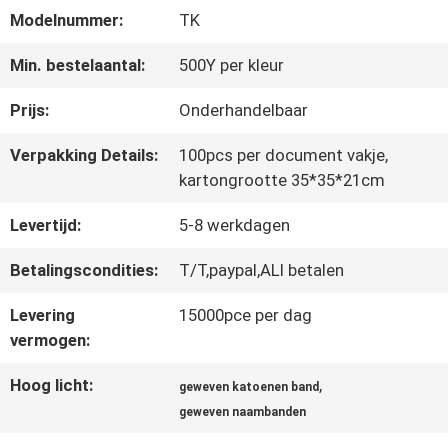
Modelnummer:
TK
CONTACTEER
Min. bestelaantal:
500Y per kleur
ONS
Prijs:
Onderhandelbaar
Verpakking Details:
100pcs per document vakje,
NIEUWS
kartongrootte 35*35*21cm
Levertijd:
5-8 werkdagen
ALLE
Betalingscondities:
T/T,paypal,ALI betalen
GEVALLEN
Levering
15000pce per dag
vermogen:
VR
Hoog licht:
,
geweven katoenen band
SHOW
geweven naambanden