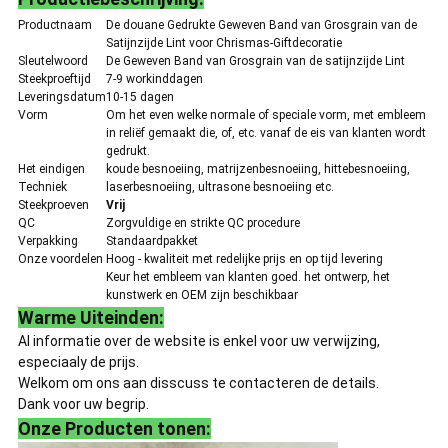
Productnaam
De douane Gedrukte Geweven Band van Grosgrain van de
Satijnzijde Lint voor Chrismas-Giftdecoratie
Sleutelwoord
De Geweven Band van Grosgrain van de satijnzijde Lint
Steekproeftijd
7-9 workinddagen
Leveringsdatum
10-15 dagen
Vorm
Om het even welke normale of speciale vorm, met embleem
in reliëf gemaakt die, of, etc. vanaf de eis van klanten wordt
gedrukt.
Het eindigen
koude besnoeiing, matrijzenbesnoeiing, hittebesnoeiing,
Techniek
laserbesnoeiing, ultrasone besnoeiing etc.
Steekproeven
Vrij
QC
Zorgvuldige en strikte QC procedure
Verpakking
Standaardpakket
Onze voordelen
Hoog - kwaliteit met redelijke prijs en op tijd levering
Keur het embleem van klanten goed. het ontwerp, het
kunstwerk en OEM zijn beschikbaar
Warme Uiteinden:
Al informatie over de website is enkel voor uw verwijzing,
especiaaly de prijs.
Welkom om ons aan disscuss te contacteren de details.
Dank voor uw begrip.
Onze Producten tonen: