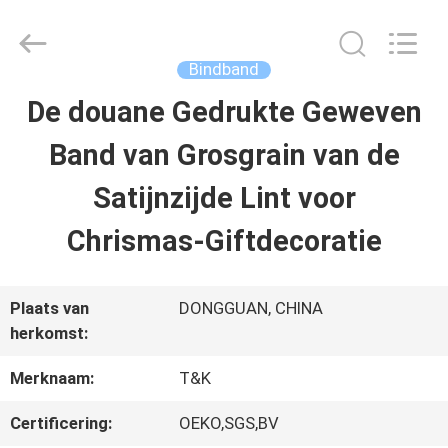
T&K
Garment
Accessories
Co.,Ltd.
Bindband
All
Rights
THUIS
De douane Gedrukte Geweven
Reserved.
Band van Grosgrain van de
PRODUCTEN
Satijnzijde Lint voor
Chrismas-Giftdecoratie
OVER
ONS
Plaats van
DONGGUAN, CHINA
herkomst:
FABRIEKSREIS
Merknaam:
T&K
Certificering:
OEKO,SGS,BV
KWALITEITSCONTROLE