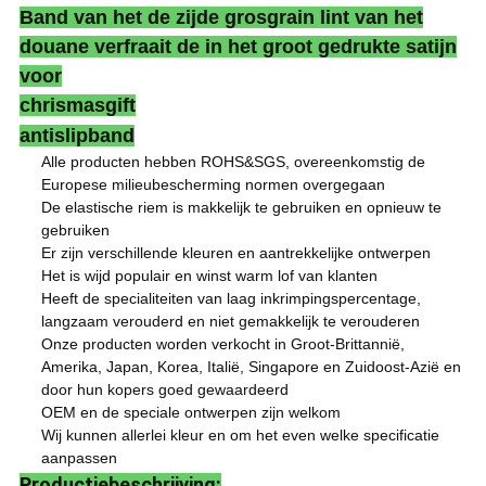
Band van het de zijde grosgrain lint van het
douane verfraait de in het groot gedrukte satijn
voor
chrismasgift
antislipband
Alle producten hebben ROHS&SGS, overeenkomstig de
Europese milieubescherming normen overgegaan
De elastische riem is makkelijk te gebruiken en opnieuw te
gebruiken
Er zijn verschillende kleuren en aantrekkelijke ontwerpen
Het is wijd populair en winst warm lof van klanten
Heeft de specialiteiten van laag inkrimpingspercentage,
langzaam verouderd en niet gemakkelijk te verouderen
Onze producten worden verkocht in Groot-Brittannië,
Amerika, Japan, Korea, Italië, Singapore en Zuidoost-Azië en
door hun kopers goed gewaardeerd
OEM en de speciale ontwerpen zijn welkom
Wij kunnen allerlei kleur en om het even welke specificatie
aanpassen
Productiebeschrijving: