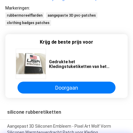
Markeringen:
rubbermoreelflarden
aangepaste 3D pvc-patches
clothing badges patches
Krijg de beste prijs voor
Gedrukte het
Kledingstuketiketten van het
manierembleem Ontwerp, de
Weerspiegelende Flarden van het
Vlagpatroon voor Kleding
Doorgaan
silicone rubberetiketten
Aangepast 3D Siliconen Embleem - Pixel Art Wolf Vorm
Siliconen Warmteoverdracht Patch voor Kleding