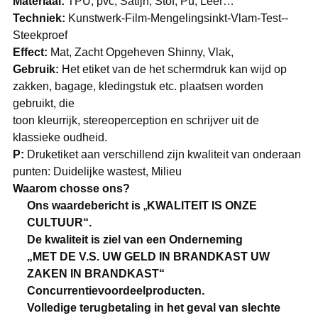
Materiaal:
TPU, pvc, Satijn, Stof, Pu, Leer…
Techniek:
Kunstwerk-Film-Mengelingsinkt-Vlam-Test--
Steekproef
Effect:
Mat, Zacht Opgeheven Shinny, Vlak,
Gebruik:
Het etiket van de het schermdruk kan wijd op
zakken, bagage, kledingstuk etc. plaatsen worden
gebruikt, die
toon kleurrijk, stereoperception en schrijver uit de
klassieke oudheid.
P:
Druketiket aan verschillend zijn kwaliteit van onderaan
punten: Duidelijke wastest, Milieu
Waarom chosse ons?
Ons waardebericht is
„
KWALITEIT IS ONZE
CULTUUR“.
De kwaliteit is ziel van een Onderneming
„MET DE V.S. UW GELD IN BRANDKAST UW
ZAKEN IN BRANDKAST“
Concurrentievoordeelproducten.
Volledige terugbetaling in het geval van slechte