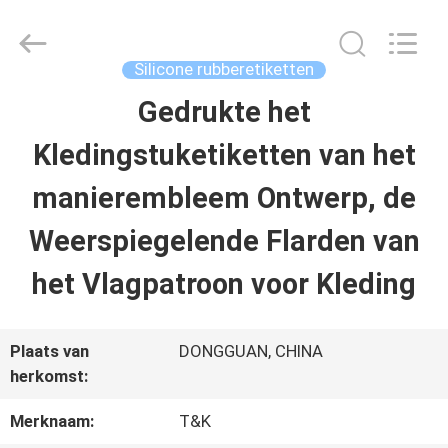
T&K
Garment
Accessories
Co.,Ltd.
Silicone rubberetiketten
All
Rights
THUIS
Gedrukte het
Reserved.
Kledingstuketiketten van het
PRODUCTEN
manierembleem Ontwerp, de
Weerspiegelende Flarden van
OVER
het Vlagpatroon voor Kleding
ONS
Plaats van
DONGGUAN, CHINA
FABRIEKSREIS
herkomst:
Merknaam:
T&K
KWALITEITSCONTROLE