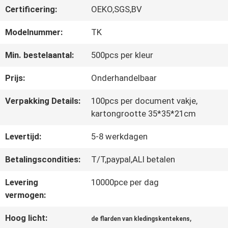
Certificering:
OEKO,SGS,BV
CONTACTEER
Modelnummer:
TK
ONS
Min. bestelaantal:
500pcs per kleur
Prijs:
Onderhandelbaar
NIEUWS
Verpakking Details:
100pcs per document vakje,
kartongrootte 35*35*21cm
ALLE
Levertijd:
5-8 werkdagen
GEVALLEN
Betalingscondities:
T/T,paypal,ALI betalen
Levering
10000pce per dag
VR
vermogen:
SHOW
Hoog licht:
,
de flarden van kledingskentekens