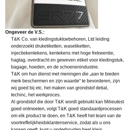
Ongeveer de V.S.:
T&K Co. van kledingstuktoebehoren, Ltd leiding
onderzoekt druketiketten, wasetiketten,
injectiekentekens, kentekens met hoge frekwentie,
hagtag, overdracht en geweven etiket voor kledingstuk,
bagage, hoeden, en de schoenenindustrie.
T&K om hun dienst met meningen die „aan te bieden
merk beschermen en zijn waarde“ te bevorderen, zijn
wij goed bij etc. het maken van grondstof detial,
techinc, het werkproces.
Al grondstof die door T&K wordt gebruikt kan Milieutest
goed ontmoeten, volgt T&K goed standaardprocessen
om elk product te doen, en T&K heeft het team van de
voortreffelijkheidsklantenservice, zodat als u ons
kansen geeft, kunt u onderhouden heel klein.