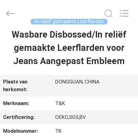
T&K
Garment
Accessories
Co.,Ltd.
In reliëf gemaakte Leerflarden
All
Rights
THUIS
Wasbare Disbossed/In reliëf
Reserved.
gemaakte Leerflarden voor
PRODUCTEN
Jeans Aangepast Embleem
OVER
Plaats van
DONGGUAN, CHINA
herkomst:
ONS
Merknaam:
T&K
FABRIEKSREIS
Certificering:
OEKO,SGS,BV
Modelnummer:
TK
KWALITEITSCONTROLE