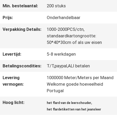
Min. bestelaantal:
200 stuks
CONTACTEER
Prijs:
Onderhandelbaar
ONS
Verpakking Details:
1000-2000PCS/ctn,
standaardkartongrootte:
50*40*30cm of als uw eisen
NIEUWS
Levertijd:
5-8 werkdagen
ALLE
Betalingscondities:
T/T,paypal,ALI betalen
GEVALLEN
Levering
1000000 Meter/Meters per Maand
vermogen:
Welkome goede hoeveelheid
Portugal
VR
Hoog licht:
,
het flard van de leerschouder
SHOW
het flardetiketten van het jeansleer