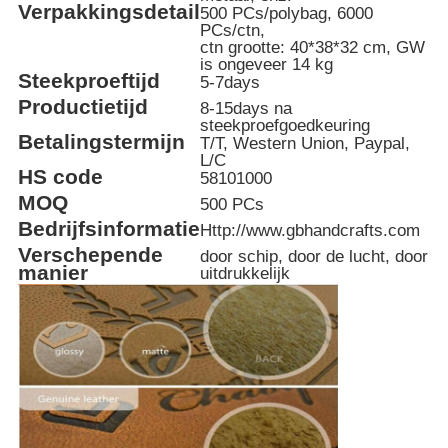
Verpakkingsdetail
500 PCs/polybag, 6000
PCs/ctn,
ctn grootte: 40*38*32 cm, GW
is ongeveer 14 kg
Steekproeftijd
5-7days
Productietijd
8-15days na
steekproefgoedkeuring
Betalingstermijn
T/T, Western Union, Paypal,
L/C
HS code
58101000
MOQ
500 PCs
Bedrijfsinformatie
Http://www.gbhandcrafts.com
Verschepende
door schip, door de lucht, door
manier
uitdrukkelijk