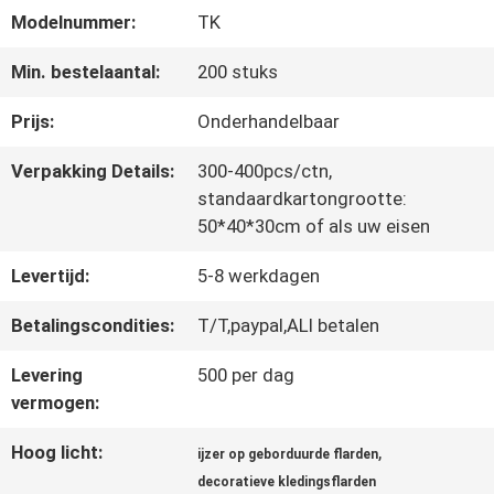
Modelnummer:
TK
CONTACTEER
Min. bestelaantal:
200 stuks
ONS
Prijs:
Onderhandelbaar
Verpakking Details:
300-400pcs/ctn,
NIEUWS
standaardkartongrootte:
50*40*30cm of als uw eisen
Levertijd:
5-8 werkdagen
ALLE
GEVALLEN
Betalingscondities:
T/T,paypal,ALI betalen
Levering
500 per dag
vermogen:
VR
Hoog licht:
,
SHOW
ijzer op geborduurde flarden
decoratieve kledingsflarden