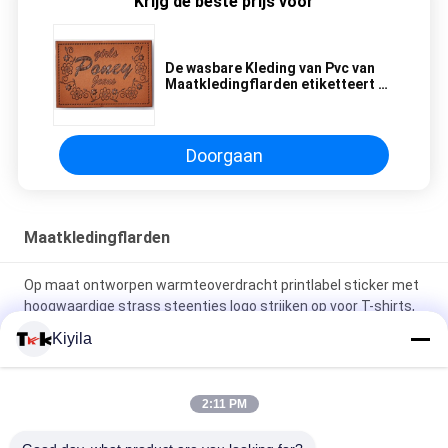
Krijg de beste prijs voor
De wasbare Kleding van Pvc van
Maatkledingflarden etiketteert de
Toepassing van Schoenenzakken
Doorgaan
Maatkledingflarden
Op maat ontworpen warmteoverdracht printlabel sticker met
hoogwaardige strass steentjes logo strijken op voor T-shirts,
hoeden, doe-het-zelf kristal
Kiyila
Silicone kleefplaster wasbare pleisters Silicone tandenborstel
stippen label
2:11 PM
3D-gebrouwen gloeiend logo ijzeren kleding warmte rubber