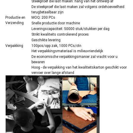
Steekproef die last maken: hang van het ontwerp af
De steekproef die last maken zal volgens ordehoeveelheid
terugbetaalbaar zijn
Productie en
MOQ: 200 PCs
Verzending
Snelle productie door machine
Leveringscapaciteit: 50000 stuk/stukken per dag
Strikt kwaliteits controlerend proces
Geschikte levering
Verpakking
100pcs/opp zak, 1000 PCs/ctn
Het verpakkingsmateriaal is milieuvriendelijk
De economische verpakkingsmanier zal vracht voor u
bewaren
Hoog - de verpakking van het kwaliteitskarton geschikt voor
vervoer over lange afstand