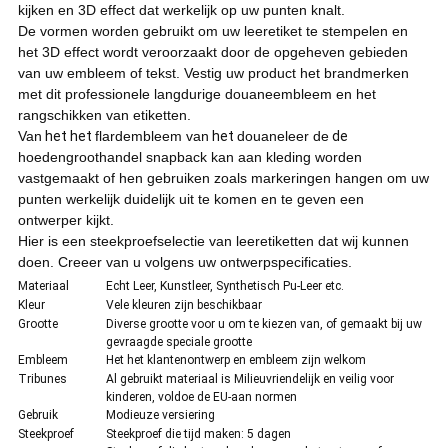
kijken en 3D effect dat werkelijk op uw punten knalt.
De vormen worden gebruikt om uw leeretiket te stempelen en
het 3D effect wordt veroorzaakt door de opgeheven gebieden
van uw embleem of tekst. Vestig uw product het brandmerken
met dit professionele langdurige douaneembleem en het
rangschikken van etiketten.
Van
het het
flardembleem van
het
douaneleer de
de
hoedengroothandel snapback kan aan kleding worden
vastgemaakt of hen gebruiken zoals markeringen hangen om uw
punten werkelijk duidelijk uit te komen en te geven een
ontwerper kijkt.
Hier is een steekproefselectie van leeretiketten dat wij kunnen
doen. Creeer van u volgens uw ontwerpspecificaties.
Materiaal
Echt Leer, Kunstleer, Synthetisch Pu-Leer etc.
Kleur
Vele kleuren zijn beschikbaar
Grootte
Diverse grootte voor u om te kiezen van, of gemaakt bij uw
gevraagde speciale grootte
Embleem
Het het klantenontwerp en embleem zijn welkom
Tribunes
Al gebruikt materiaal is Milieuvriendelijk en veilig voor
kinderen, voldoe de EU-aan normen
Gebruik
Modieuze versiering
Steekproef
Steekproef die tijd maken: 5 dagen