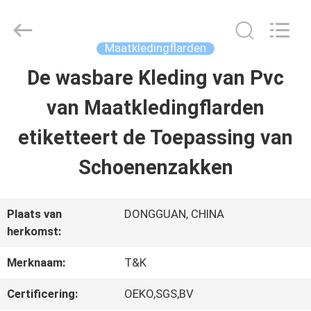
T&K
Garment
Accessories
Co.,Ltd.
Maatkledingflarden
All
Rights
THUIS
De wasbare Kleding van Pvc
Reserved.
van Maatkledingflarden
PRODUCTEN
etiketteert de Toepassing van
Schoenenzakken
OVER
ONS
Plaats van
DONGGUAN, CHINA
herkomst:
FABRIEKSREIS
Merknaam:
T&K
Certificering:
OEKO,SGS,BV
KWALITEITSCONTROLE